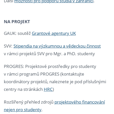
Další
možnosti pro podporu studia v zahraničí
.
NA PROJEKT
GAUK: soutěž
Grantové agentury UK
SVV:
Stipendia na výzkumnou a vědeckou činnost
v rámci projektů SVV pro Mgr. a PhD. studenty
PROGRES: Projektové prostředky pro studenty
v rámci programů PROGRES (kontaktujte
koordinátory projektů, naleznete je pod příslušnými
centry na stránkách
HRC
)
Rozšířený přehled zdrojů
projektového financování
nejen pro studenty
.