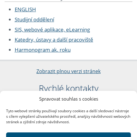
ENGLISH
Studijní oddělení
SIS, webové aplikace, eLearning
Katedry, ústavy a další pracoviště
Harmonogram ak. roku
Zobrazit plnou verzi stránek
Rychlé kontakty
Spravovat souhlas s cookies
Filozofická fakulta
Univerzita Karlova
Tyto webové stránky používají soubory cookies a další sledovací nástroje
nám. Jana Palacha 1/2
s cílem vylepšení uživatelského prostředí, analýzy návštěvnosti webových
116 38 Praha 1
stránek a zjištění zdroje návštěvnosti.
IČO: 00216208
DIČ: CZ00216208