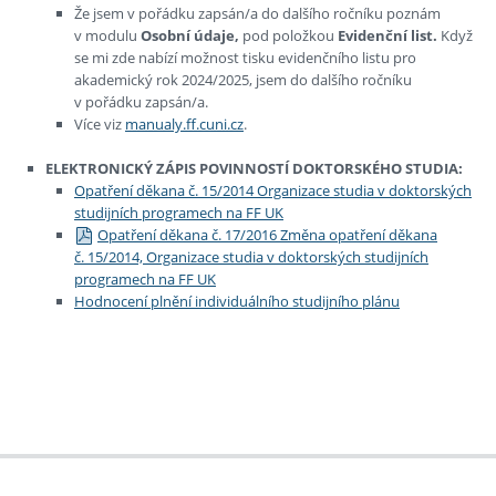
Že jsem v pořádku zapsán/a do dalšího ročníku poznám
v modulu
Osobní údaje,
pod položkou
Evidenční list.
Když
se mi zde nabízí možnost tisku evidenčního listu pro
akademický rok 2024/2025, jsem do dalšího ročníku
v pořádku zapsán/a.
Více viz
manualy.ff.cuni.cz
.
ELEKTRONICKÝ ZÁPIS POVINNOSTÍ DOKTORSKÉHO STUDIA:
Opatření děkana č. 15/2014 Organizace studia v doktorských
studijních programech na FF UK
Opatření děkana č. 17/2016 Změna opatření děkana
č. 15/2014, Organizace studia v doktorských studijních
programech na FF UK
Hodnocení plnění individuálního studijního plánu