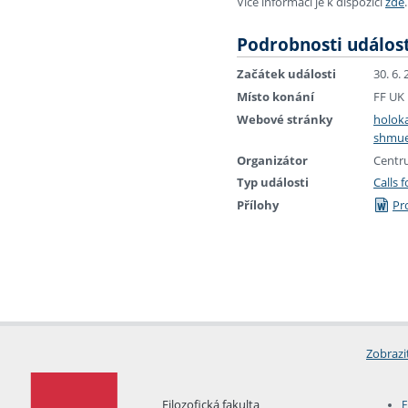
Více informací je k dispozici
zde
.
Podrobnosti událost
Začátek události
30. 6.
Místo konání
FF UK
Webové stránky
holoka
shmue
Organizátor
Centru
Typ události
Calls 
Přílohy
Pr
Zobrazi
Filozofická fakulta
E