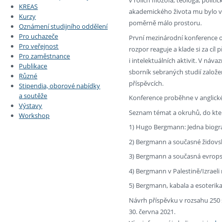
v rolích filozofa, teologa, polit
KREAS
akademického života mu bylo 
Kurzy
poměrně málo prostoru.
Oznámení studijního oddělení
Pro uchazeče
První mezinárodní konference 
Pro veřejnost
rozpor reaguje a klade si za cíl 
Pro zaměstnance
i intelektuálních aktivit. V náv
Publikace
sborník sebraných studií zalo
Různé
příspěvcích.
Stipendia, oborové nabídky
a soutěže
Konference proběhne v anglick
Výstavy
Seznam témat a okruhů, do kter
Workshop
1) Hugo Bergmann: Jedna biograf
2) Bergmann a současné židovs
3) Bergmann a současná evropsk
4) Bergmann v Palestině/Izraeli m
5) Bergmann, kabala a esoterik
Návrh příspěvku v rozsahu 250
30. června 2021.