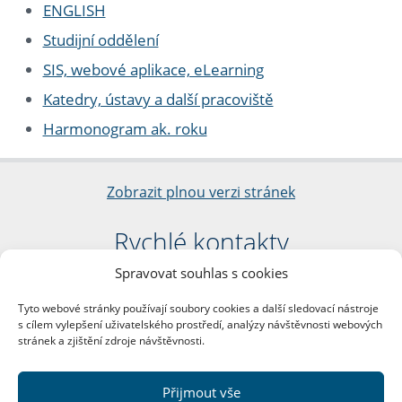
ENGLISH
Studijní oddělení
SIS, webové aplikace, eLearning
Katedry, ústavy a další pracoviště
Harmonogram ak. roku
Zobrazit plnou verzi stránek
Rychlé kontakty
Spravovat souhlas s cookies
Filozofická fakulta
Univerzita Karlova
Tyto webové stránky používají soubory cookies a další sledovací nástroje
nám. Jana Palacha 1/2
s cílem vylepšení uživatelského prostředí, analýzy návštěvnosti webových
116 38 Praha 1
stránek a zjištění zdroje návštěvnosti.
IČO: 00216208
DIČ: CZ00216208
Přijmout vše