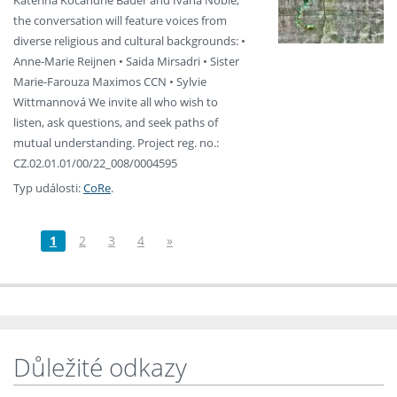
Kateřina Kočandrle Bauer and Ivana Noble,
the conversation will feature voices from
diverse religious and cultural backgrounds: •
Anne-Marie Reijnen • Saida Mirsadri • Sister
Marie-Farouza Maximos CCN • Sylvie
Wittmannová We invite all who wish to
listen, ask questions, and seek paths of
mutual understanding. Project reg. no.:
CZ.02.01.01/00/22_008/0004595
Typ události:
CoRe
.
1
2
3
4
»
Důležité odkazy