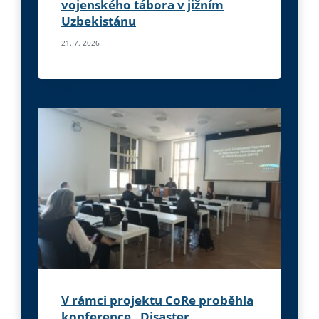
vojenského tábora v jižním
Uzbekistánu
21. 7. 2026
V rámci projektu CoRe proběhla
konference „Disaster