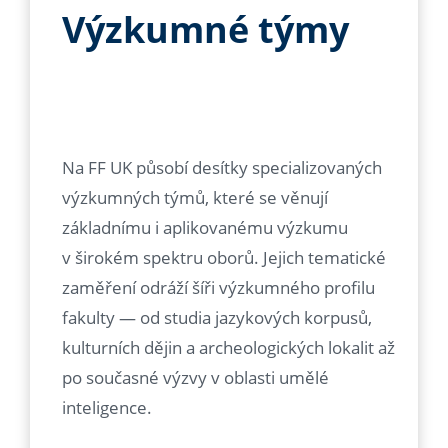
Výzkumné týmy
Na FF UK působí desítky specializovaných
výzkumných týmů, které se věnují
základnímu i aplikovanému výzkumu
v širokém spektru oborů. Jejich tematické
zaměření odráží šíři výzkumného profilu
fakulty — od studia jazykových korpusů,
kulturních dějin a archeologických lokalit až
po současné výzvy v oblasti umělé
inteligence.