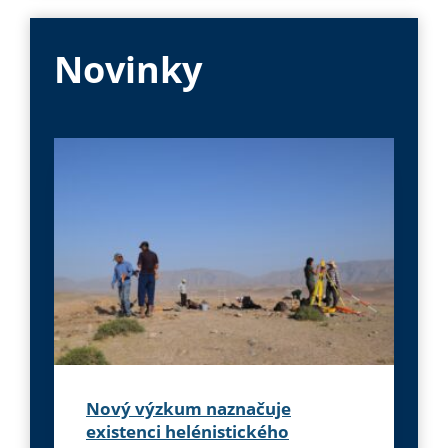
Novinky
Nový výzkum naznačuje
existenci helénistického