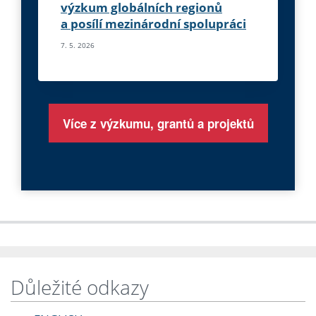
výzkum globálních regionů
a posílí mezinárodní spolupráci
7. 5. 2026
Více z výzkumu, grantů a projektů
Důležité odkazy