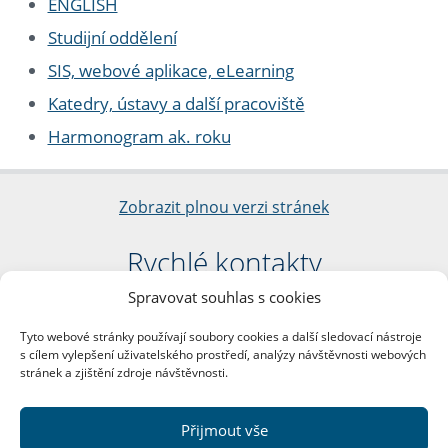
ENGLISH
Studijní oddělení
SIS, webové aplikace, eLearning
Katedry, ústavy a další pracoviště
Harmonogram ak. roku
Zobrazit plnou verzi stránek
Rychlé kontakty
Spravovat souhlas s cookies
Filozofická fakulta
Univerzita Karlova
Tyto webové stránky používají soubory cookies a další sledovací nástroje
nám. Jana Palacha 1/2
s cílem vylepšení uživatelského prostředí, analýzy návštěvnosti webových
116 38 Praha 1
stránek a zjištění zdroje návštěvnosti.
IČO: 00216208
DIČ: CZ00216208
Přijmout vše