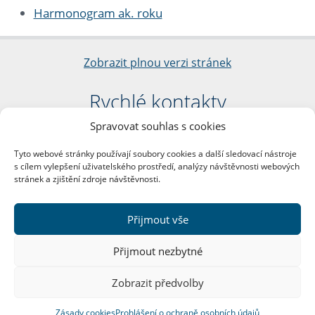
Harmonogram ak. roku
Zobrazit plnou verzi stránek
Rychlé kontakty
Spravovat souhlas s cookies
Filozofická fakulta
Univerzita Karlova
Tyto webové stránky používají soubory cookies a další sledovací nástroje
nám. Jana Palacha 1/2
s cílem vylepšení uživatelského prostředí, analýzy návštěvnosti webových
116 38 Praha 1
stránek a zjištění zdroje návštěvnosti.
IČO: 00216208
DIČ: CZ00216208
Přijmout vše
Další kontakty
Přijmout nezbytné
Podatelna
Zobrazit předvolby
Zásady cookies
Prohlášení o ochraně osobních údajů