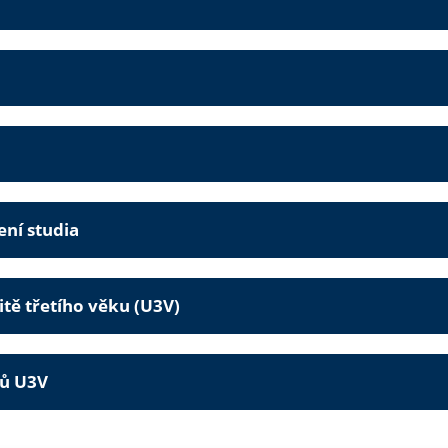
ení studia
tě třetího věku (U3V)
tů U3V