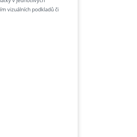
átky v jednotlivých
tím vizuálních podkladů či