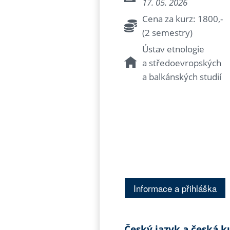
17. 05. 2026
Cena za kurz: 1800,-
(2 semestry)
Ústav etnologie
a středoevropských
a balkánských studií
Informace a přihláška
Český jazyk a česká k