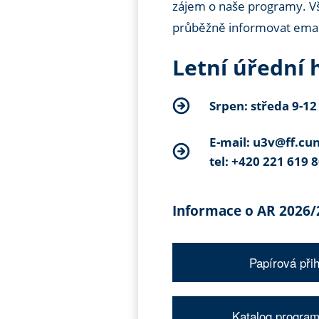
zájem o naše programy. Vš
průběžně informovat emai
Letní úřední 
Srpen: středa 9-12
E-mail: u3v@ff.cun
tel: +420 221 619 
Informace o AR 2026/
Papírová při
Katalog progra