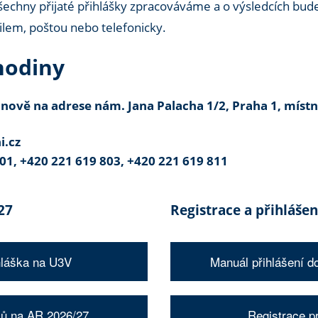
echny přijaté přihlášky zpracováváme a o výsledcích bu
lem, poštou nebo telefonicky.
hodiny
 nově na adrese nám. Jana Palacha 1/2, Praha 1, místn
i.cz
801, +420 221 619 803, +420 221 619
811
27
Registrace a přihlášen
hláška na U3V
Manuál přihlášení d
mů na AR 2026/27
Registrace pr