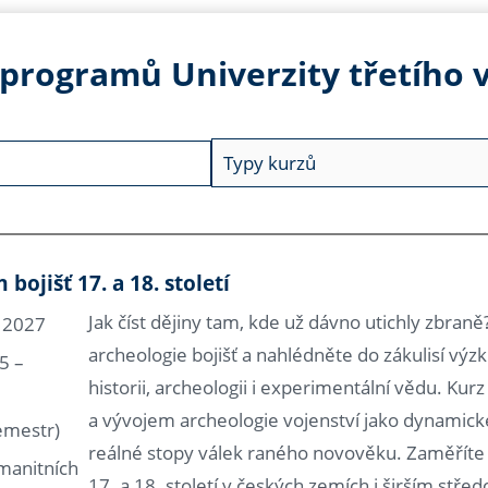
 programů Univerzity třetího 
ojišť 17. a 18. století
Jak číst dějiny tam, kde už dávno utichly zbraně?
. 2027
archeologie bojišť a nahlédněte do zákulisí výz
5 –
historii, archeologii i experimentální vědu. Ku
a vývojem archeologie vojenství jako dynamick
semestr)
reálné stopy válek raného novověku. Zaměříte s
umanitních
17. a 18. století v českých zemích i širším st