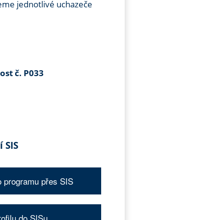
deme jednotlivé uchazeče
ost č. P033
í SIS
o programu přes SIS
ofilu do SISu