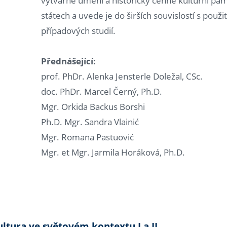
výtvarné umění a historicky cenné kulturní pam
státech a uvede je do širších souvislostí s použi
případových studií.
Přednášející:
prof. PhDr. Alenka Jensterle Doležal, CSc.
doc. PhDr. Marcel Černý, Ph.D.
Mgr. Orkida Backus Borshi
Ph.D. Mgr. Sandra Vlainić
Mgr. Romana Pastuović
Mgr. et Mgr. Jarmila Horáková, Ph.D.
ultura ve světovém kontextu I a II