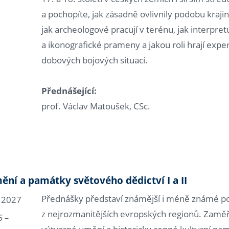
a pochopíte, jak zásadně ovlivnily podobu krajin
jak archeologové pracují v terénu, jak interpretu
a ikonografické prameny a jakou roli hrají expe
dobových bojových situací.
Přednášející:
prof. Václav Matoušek, CSc.
ění a památky světového dědictví I a II
Přednášky představí známější i méně známé p
. 2027
z nejrozmanitějších evropských regionů. Zaměří
5 –