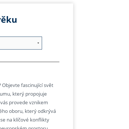
věku
 Objevte fascinující svět
kumu, který propojuje
rz vás provede vznikem
ého oboru, který odkrývá
e na klíčové konflikty
ředoevropském prostoru