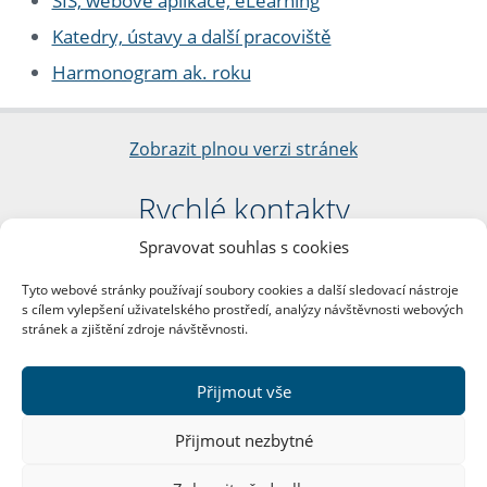
SIS, webové aplikace, eLearning
Katedry, ústavy a další pracoviště
Harmonogram ak. roku
Zobrazit plnou verzi stránek
Rychlé kontakty
Spravovat souhlas s cookies
Filozofická fakulta
Univerzita Karlova
Tyto webové stránky používají soubory cookies a další sledovací nástroje
nám. Jana Palacha 1/2
s cílem vylepšení uživatelského prostředí, analýzy návštěvnosti webových
116 38 Praha 1
stránek a zjištění zdroje návštěvnosti.
IČO: 00216208
DIČ: CZ00216208
Přijmout vše
Další kontakty
Přijmout nezbytné
Podatelna