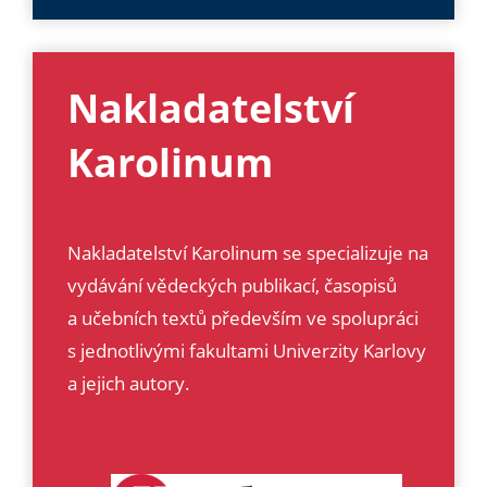
Nakladatelství
Karolinum
Nakladatelství Karolinum se specializuje na
vydávání vědeckých publikací, časopisů
a učebních textů především ve spolupráci
s jednotlivými fakultami Univerzity Karlovy
a jejich autory.