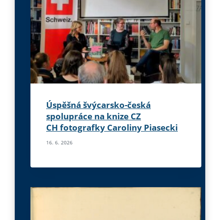
Úspěšná švýcarsko-česká
spolupráce na knize CZ
CH fotografky Caroliny Piasecki
16. 6. 2026