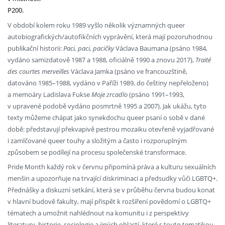
P200.
V období kolem roku 1989 vyšlo několik významných queer
autobiografických/autofikčních vyprávění, která mají pozoruhodnou
publikační historii:
Paci, paci, pacičky
Václava Baumana (psáno 1984,
vydáno samizdatově 1987 a 1988, oficiálně 1990 a znovu 2017),
Traité
des courtes merveilles
Václava Jamka (psáno ve francouzštině,
datováno 1985–1988, vydáno v Paříži 1989, do češtiny nepřeloženo)
a memoáry Ladislava Fukse
Moje zrcadlo
(psáno 1991–1993,
v upravené podobě vydáno posmrtně 1995 a 2007). Jak ukážu, tyto
texty můžeme chápat jako synekdochu queer psaní o sobě v dané
době: představují překvapivě pestrou mozaiku otevřeně vyjadřované
i zamlčované queer touhy a složitým a často i rozporuplným
způsobem se podílejí na procesu společenské transformace.
Pride Month každý rok v červnu připomíná práva a kulturu sexuálních
menšin a upozorňuje na trvající diskriminaci a předsudky vůči LGBTQ+.
Přednášky a diskuzní setkání, která se v průběhu června budou konat
v hlavní budově fakulty, mají přispět k rozšíření povědomí o LGBTQ+
tématech a umožnit nahlédnout na komunitu i z perspektivy
literatury, historie, sociologie a jiných oblastí, které s touto tematikou