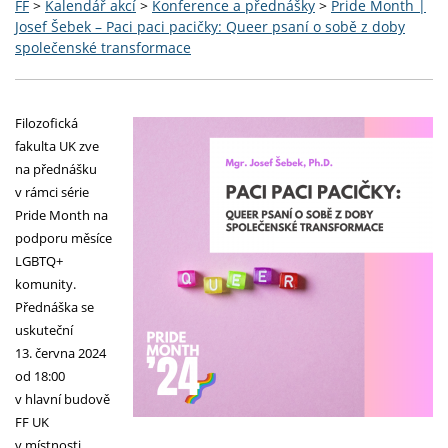
FF
>
Kalendář akcí
>
Konference a přednášky
>
Pride Month |
Josef Šebek – Paci paci pacičky: Queer psaní o sobě z doby
společenské transformace
Filozofická
fakulta UK zve
na přednášku
v rámci série
Pride Month na
podporu měsíce
LGBTQ+
komunity.
Přednáška se
uskuteční
13. června 2024
od 18:00
v hlavní budově
FF UK
v místnosti