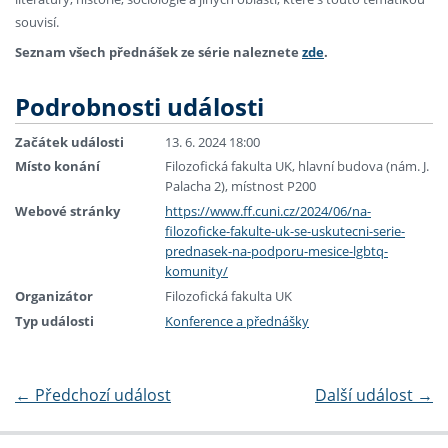
souvisí.
Seznam všech přednášek ze série naleznete
zde
.
Podrobnosti události
Začátek události
13. 6. 2024 18:00
Místo konání
Filozofická fakulta UK, hlavní budova (nám. J.
Palacha 2), místnost P200
Webové stránky
https://www.ff.cuni.cz/2024/06/na-
filozoficke-fakulte-uk-se-uskutecni-serie-
prednasek-na-podporu-mesice-lgbtq-
komunity/
Organizátor
Filozofická fakulta UK
Typ události
Konference a přednášky
←
Předchozí událost
Další událost
→