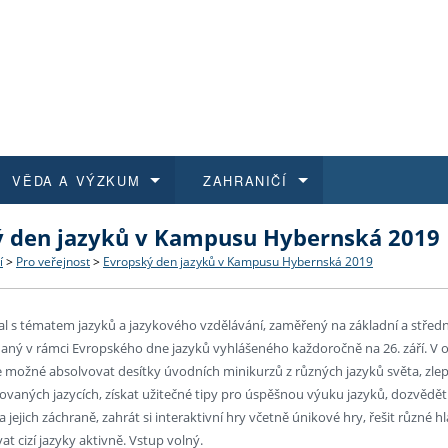
VĚDA A VÝZKUM
ZAHRANIČÍ
ý den jazyků v Kampusu Hybernská 2019
 historie
t a jak se přihlásit
é a magisterské studium
výzkumu na FF UK
abídky a výběrová řízení
Pro m
Kurzy
Kurzy
Trans
Přijíž
í
>
Pro veřejnost
>
Evropský den jazyků v Kampusu Hybernská 2019
a další dokumenty
studijní programy
 studium
 kvalifikace
 studenti
Kniho
Progr
Studu
Vědec
Mimof
al s tématem jazyků a jazykového vzdělávání, zaměřený na základní a středn
 benefity pro zaměstnance
k průběhu přijímacího řízení
řízení
rojekty
í studenti
E-sho
Univer
Podpor
Publi
East 
daný v rámci Evropského dne jazyků vyhlášeného každoročně na 26. září. V
možné absolvovat desítky úvodních minikurzů z různých jazyků světa, zlepš
 fakulty
í zaměstnanci
Výběr
čovaných jazycích, získat užitečné tipy pro úspěšnou výuku jazyků, dozvědět
a jejich záchraně, zahrát si interaktivní hry včetně únikové hry, řešit různé 
at cizí jazyky aktivně. Vstup volný.
koly FF UK
Vydav