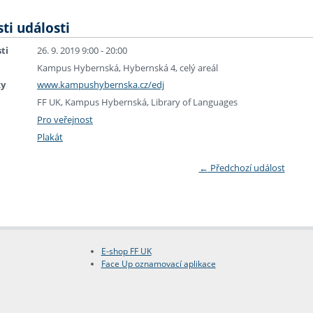
ti události
ti
26. 9. 2019 9:00 - 20:00
Kampus Hybernská, Hybernská 4, celý areál
ky
www.kampushybernska.cz/edj
FF UK, Kampus Hybernská, Library of Languages
Pro veřejnost
Plakát
←
Předchozí událost
E-shop FF UK
Face Up oznamovací aplikace