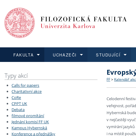
FAKULTA
UCHAZEČI
STUDUJÍCÍ
Evropsk
FAKULTA
UCHAZEČI
STUDUJÍCÍ
VĚDA A VÝZKUM
ZAHRANIČÍ
Struktura a
Co studova
Bakalářsk
O vědě a 
Aktuální n
Typy akcí
FF
>
Kalendář akc
Calls for papers
Dozvědět se více
Podat přihlášku
Dozvědět se více
Dozvědět se více
Dozvědět se více
Strategie 
Učitelské 
Doktorské
Akademické
Vyjíždějící
Charitativní akce
CoRe
Celodenní festiv
CPPT UK
Podpora a
Informace 
Rigorózní 
Granty a p
Přijíždějíc
veřejnost, pořá
Debata
Hybernská bude 
filmové promítání
Absolventi
Vyjíždějíc
v nejčastěji vyu
Jednání komisí FF UK
vymírání jazyků 
Kampus Hybernská
i na místě použív
Konference a přednášky
Fakultní š