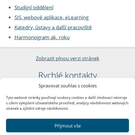
Studijní oddělení
SIS, webové aplikace, eLearning
Katedry, ústavy a další pracoviště
Harmonogram ak. roku
Zobrazit plnou verzi stránek
Rychlé kontakty
Spravovat souhlas s cookies
Filozofická fakulta
Univerzita Karlova
Tyto webové stránky používají soubory cookies a další sledovací nástroje
nám. Jana Palacha 1/2
s cílem vylepšení uživatelského prostředí, analýzy návštěvnosti webových
116 38 Praha 1
stránek a zjištění zdroje návštěvnosti.
IČO: 00216208
DIČ: CZ00216208
Přijmout vše
Další kontakty