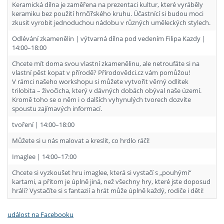
Keramická dílna je zaměřena na prezentaci kultur, které vyráběly
keramiku bez použití hrnčířského kruhu. Účastnící si budou moci
zkusit vyrobit jednoduchou nádobu v různých uměleckých stylech.
Odlévání zkamenělin | výtvarná dílna pod vedením Filipa Kazdy |
14:00–18:00
Chcete mít doma svou vlastní zkamenělinu, ale netroufáte si na
vlastní pěst kopat v přírodě? Přírodovědci.cz vám pomůžou!
V rámci našeho workshopu si můžete vytvořit věrný odlitek
trilobita – živočicha, který v dávných dobách obýval naše území.
Kromě toho se o něm i o dalších vyhynulých tvorech dozvíte
spoustu zajímavých informací.
tvoření | 14:00–18:00
Můžete si u nás malovat a kreslit, co hrdlo ráčí!
Imaglee | 14:00–17:00
Chcete si vyzkoušet hru imaglee, která si vystačí s „pouhými“
kartami, a přitom je úplně jiná, než všechny hry, které jste doposud
hráli? Vystačíte si s fantazií a hrát může úplně každý, rodiče i děti!
událost na Facebooku