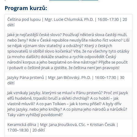
Program kurzů:
Čeština pod lupou | Mgr. Lucie Chlumská, Ph.D. | 16:00–17:30 | 20
dětí
Jaké je nejčastější české slovo? Používají některá slova častěji muži,
nebo ženy? Kde v České republice neuslyšíte nikoho říct vokno? Liší
se nějak význam slov statečný a odvážný? Který z českých
spisovatelů si oblíbil slovo kočenka? Víte, že na všechny tyto otázky
(a mnoho dalších) dokáže snadno a rychle odpovědět Český
národní korpus a jeho bezplatné on-line nástroje? Přijďte se poučit
i pobavit o češtině jinak a zjistěte, že čeština není jen pravopis!
Jazyky Pána prstenů | Mgr. Jan Bičovský, Ph.D. | 16:00–17:30 | 30
dětí
Jak vznikaly jazyky, kterými se mluví v Pánu prstenů? Proč zní jazyk
elfů hudebně, trpaslíci bručí a skřeti chrchlají? A co hobiti – jak
vlastně mluvili? A co pan Tolkien – jak k tomu přišel? A byly dřív
jeho jazyky, nebo jeho knížky? A co písma jeho národů a nárůdků?
Taky vám vyhlížejí povědomě?
Keramická dílna | Mgr. Jana Jiroušková, CSc. + Kristian Česák |
17:00–18:30 | 20 dětí