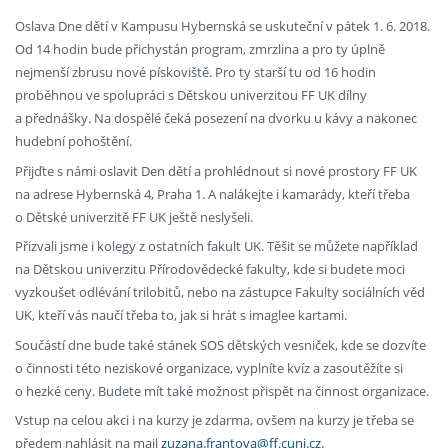
Oslava Dne dětí v Kampusu Hybernská se uskuteční v pátek 1. 6. 2018.
Od 14 hodin bude přichystán program, zmrzlina a pro ty úplně
nejmenší zbrusu nové pískoviště. Pro ty starší tu od 16 hodin
proběhnou ve spolupráci s Dětskou univerzitou FF UK dílny
a přednášky. Na dospělé čeká posezení na dvorku u kávy a nakonec
hudební pohoštění.
Přijďte s námi oslavit Den dětí a prohlédnout si nové prostory FF UK
na adrese Hybernská 4, Praha 1. A nalákejte i kamarády, kteří třeba
o Dětské univerzitě FF UK ještě neslyšeli.
Přizvali jsme i kolegy z ostatních fakult UK. Těšit se můžete například
na Dětskou univerzitu Přírodovědecké fakulty, kde si budete moci
vyzkoušet odlévání trilobitů, nebo na zástupce Fakulty sociálních věd
UK, kteří vás naučí třeba to, jak si hrát s imaglee kartami.
Součástí dne bude také stánek SOS dětských vesniček, kde se dozvíte
o činnosti této neziskové organizace, vyplníte kvíz a zasoutěžíte si
o hezké ceny. Budete mít také možnost přispět na činnost organizace.
Vstup na celou akci i na kurzy je zdarma, ovšem na kurzy je třeba se
předem nahlásit na mail
zuzana.frantova@ff.cuni.cz
.