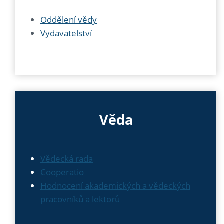
Oddělení vědy
Vydavatelství
Věda
Vědecká rada
Cooperatio
Hodnocení akademických a vědeckých
pracovníků a lektorů