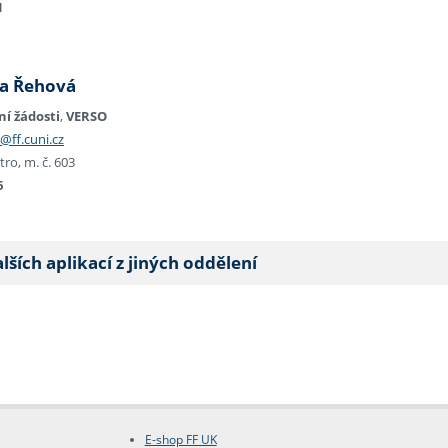
1
ka Řehová
ní žádosti
,
VERSO
@ff.cuni.cz
tro, m. č. 603
6
lších aplikací z jiných oddělení
E-shop FF UK