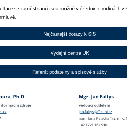
ultace se zaměstnanci jsou možné v úředních hodinách v
omluvě.
Nejčastejší dotazy k SIS
Výdejní centra UK
Referát podatelny a spisové služby
oura, Ph.D
Mgr. Jan Faltys
nformační zdroje
vedoucí oddělení
i.cz
jan.faltys@ff.cuni.cz
7
nám. Jana Palacha 1/2, m. č. 
+420
721 162 910