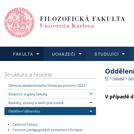
FAKULTA
UCHAZEČI
STUDUJÍCÍ
Oddělen
FAKULTA
UCHAZEČI
STUDUJÍCÍ
VĚDA A VÝZKUM
ZAHRANIČÍ
Struktura a
Co studova
Bakalářsk
O vědě a 
Aktuální n
Struktura a historie
FF
>
Fakulta
>
Str
Obnova akademického života po prosinci 2023
Dozvědět se více
Podat přihlášku
Dozvědět se více
Dozvědět se více
Dozvědět se více
Strategie 
Učitelské 
Doktorské
Akademické
Vyjíždějící
Vedení a orgány fakulty
V případě d
Podpora a
Informace 
Rigorózní 
Granty a p
Přijíždějíc
Katedry, ústavy a další pracoviště
Oddělení děkanátu
Absolventi
Vyjíždějíc
Centrum Paluba
Centrum pedagogických kompetencí Kompas
Fakultní š