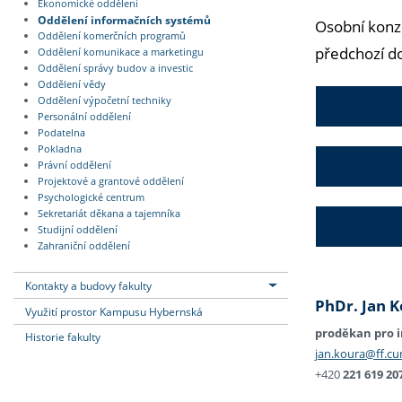
Ekonomické oddělení
Oddělení informačních systémů
Osobní konz
Oddělení komerčních programů
předchozí d
Oddělení komunikace a marketingu
Oddělení správy budov a investic
Oddělení vědy
Oddělení výpočetní techniky
Personální oddělení
Podatelna
Pokladna
Právní oddělení
Projektové a grantové oddělení
Psychologické centrum
Sekretariát děkana a tajemníka
Studijní oddělení
Zahraniční oddělení
Kontakty a budovy fakulty
PhDr. Jan K
Využití prostor Kampusu Hybernská
proděkan pro i
Historie fakulty
jan.koura@ff.cun
+420
221 619 20