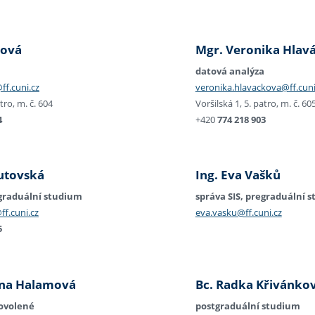
tová
Mgr. Veronika Hlav
a
datová analýza
ff.cuni.cz
veronika.hlavackova@ff.cuni
atro, m. č. 604
Voršilská 1, 5. patro, m. č. 60
4
+420
774 218 903
Lutovská
Ing. Eva Vašků
egraduální studium
správa SIS, pregraduální 
ff.cuni.cz
eva.vasku@ff.cuni.cz
5
ina Halamová
Bc. Radka Křivánko
ovolené
postgraduální studium