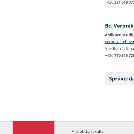
+420
221 619 37
Bc. Veroni
aplikace studij
veronika.rehova
Voršilská 1, 6. pa
+420
770 315 72
Správci da
Filozofická fakulta