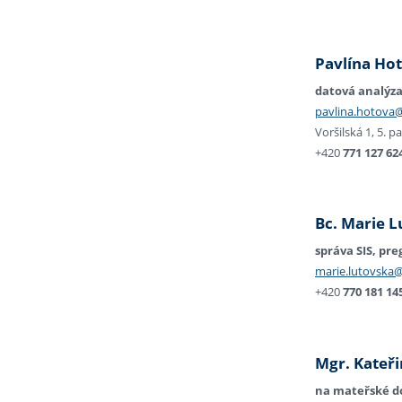
Pavlína Ho
datová analýz
pavlina.hotova@
Voršilská 1, 5. p
+420
771 127 62
Bc. Marie 
správa SIS, pr
marie.lutovska@
+420
770 181 14
Mgr. Kateř
na mateřské d