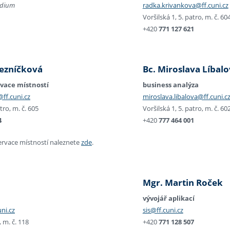
udium
radka.krivankova@ff.cuni.cz
Voršilská 1, 5. patro, m. č. 60
+420
771 127 621
Řezníčková
Bc. Miroslava Líbalo
rvace místností
business analýza
ff.cuni.cz
miroslava.libalova@ff.cuni.c
atro, m. č. 605
Voršilská 1, 5. patro, m. č. 60
4
+420
777 464 001
zervace místností naleznete
zde
.
Mgr. Martin Roček
vývojář aplikací
ni.cz
sis@ff.cuni.cz
 m. č. 118
+420
771 128 507