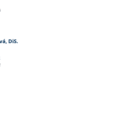
4
vá, DiS.
z
2