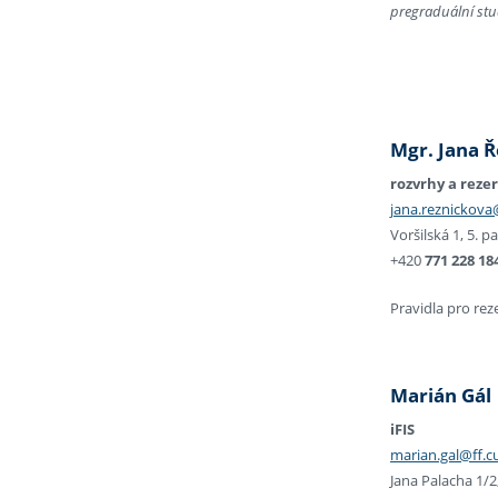
pregraduální st
Mgr. Jana 
rozvrhy a reze
jana.reznickova@
Voršilská 1, 5. p
+420
771 228 18
Pravidla pro re
Marián Gál
iFIS
marian.gal@ff.cu
Jana Palacha 1/2,