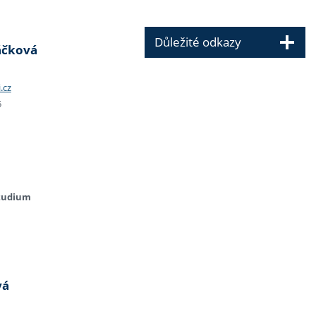
Důležité odkazy
áčková
.cz
5
studium
vá