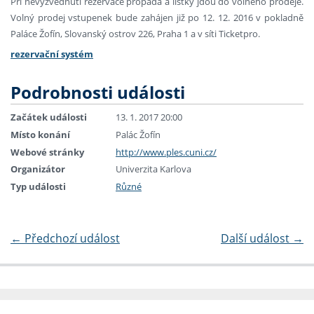
Při nevyzvednutí rezervace propadá a lístky jdou do volného prodeje.
Volný prodej vstupenek bude zahájen již po 12. 12. 2016 v pokladně
Paláce Žofín, Slovanský ostrov 226, Praha 1 a v síti Ticketpro.
rezervační systém
Podrobnosti události
Začátek události
13. 1. 2017 20:00
Místo konání
Palác Žofín
Webové stránky
http://www.ples.cuni.cz/
Organizátor
Univerzita Karlova
Typ události
Různé
←
Předchozí událost
Další událost
→