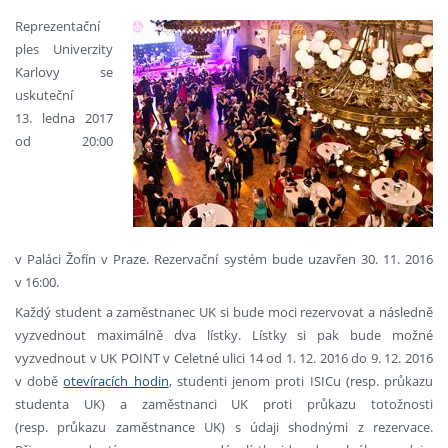
Reprezentační
ples Univerzity
Karlovy se
uskuteční
13. ledna 2017
od 20:00
v Paláci Žofín v Praze. Rezervační systém bude uzavřen 30. 11. 2016
v 16:00.
Každý student a zaměstnanec UK si bude moci rezervovat a následně
vyzvednout maximálně dva lístky. Lístky si pak bude možné
vyzvednout v UK POINT v Celetné ulici 14 od 1. 12. 2016 do 9. 12. 2016
v době
otevíracích hodin
, studenti jenom proti ISICu (resp. průkazu
studenta UK) a zaměstnanci UK proti průkazu totožnosti
(resp. průkazu zaměstnance UK) s údaji shodnými z rezervace.