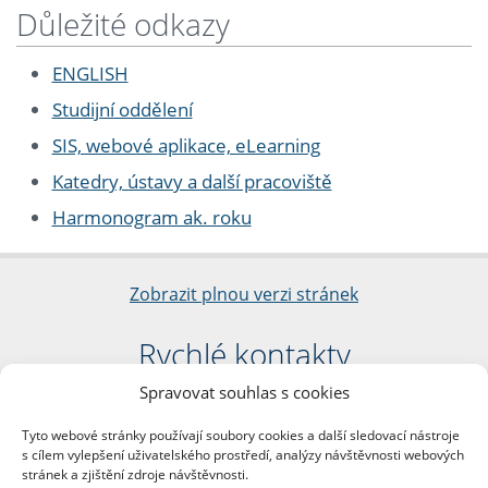
Důležité odkazy
ENGLISH
Studijní oddělení
SIS, webové aplikace, eLearning
Katedry, ústavy a další pracoviště
Harmonogram ak. roku
Zobrazit plnou verzi stránek
Rychlé kontakty
Spravovat souhlas s cookies
Filozofická fakulta
Univerzita Karlova
Tyto webové stránky používají soubory cookies a další sledovací nástroje
nám. Jana Palacha 1/2
s cílem vylepšení uživatelského prostředí, analýzy návštěvnosti webových
116 38 Praha 1
stránek a zjištění zdroje návštěvnosti.