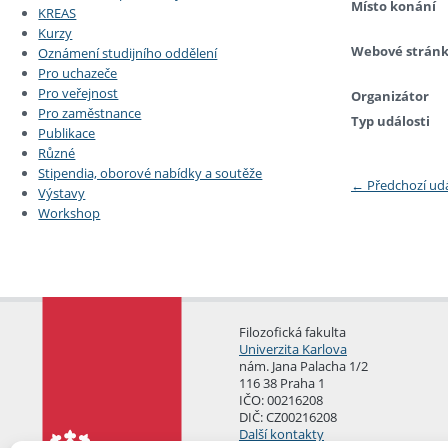
Místo konání
KREAS
Kurzy
Webové strán
Oznámení studijního oddělení
Pro uchazeče
Pro veřejnost
Organizátor
Pro zaměstnance
Typ události
Publikace
Různé
Stipendia, oborové nabídky a soutěže
←
Předchozí ud
Výstavy
Workshop
Filozofická fakulta
Univerzita Karlova
nám. Jana Palacha 1/2
116 38 Praha 1
IČO: 00216208
DIČ: CZ00216208
Další kontakty