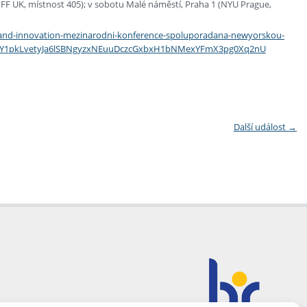
y FF UK, místnost 405); v sobotu Malé náměstí, Praha 1 (NYU Prague,
n-and-innovation-mezinarodni-konference-spoluporadana-newyorskou-
1_-PnY1pkLvetyJa6lSBNgyzxNEuuDczcGxbxH1bNMexYFmX3pg0Xq2nU
Další událost
→