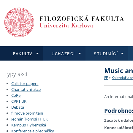
FAKULTA
UCHAZEČI
STUDUJÍCÍ
Music an
FAKULTA
UCHAZEČI
STUDUJÍCÍ
VĚDA A VÝZKUM
ZAHRANIČÍ
Struktura a
Co studova
Bakalářsk
O vědě a 
Aktuální n
Typy akcí
FF
>
Kalendář akc
Calls for papers
Dozvědět se více
Podat přihlášku
Dozvědět se více
Dozvědět se více
Dozvědět se více
Strategie 
Učitelské 
Doktorské
Akademické
Vyjíždějící
Charitativní akce
CoRe
An Internationa
CPPT UK
Podpora a
Informace 
Rigorózní 
Granty a p
Přijíždějíc
Debata
Podrobnos
filmové promítání
Absolventi
Vyjíždějíc
Jednání komisí FF UK
Začátek událos
Kampus Hybernská
Konec události
Konference a přednášky
Fakultní š