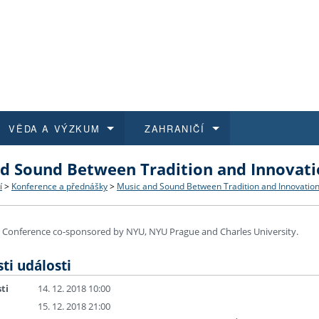
VĚDA A VÝZKUM
ZAHRANIČÍ
d Sound Between Tradition and Innovat
 historie
t a jak se přihlásit
é a magisterské studium
výzkumu na FF UK
abídky a výběrová řízení
Pro m
Kurzy
Kurzy
Trans
Přijíž
í
>
Konference a přednášky
>
Music and Sound Between Tradition and Innovatio
a další dokumenty
studijní programy
 studium
 kvalifikace
 studenti
Kniho
Progr
Studu
Vědec
Mimof
l Conference co-sponsored by NYU, NYU Prague and Charles University.
 benefity pro zaměstnance
k průběhu přijímacího řízení
řízení
rojekty
í studenti
E-sho
Univer
Podpor
Publi
East 
ti události
 fakulty
í zaměstnanci
Výběr
ti
14. 12. 2018 10:00
15. 12. 2018 21:00
koly FF UK
Vydav