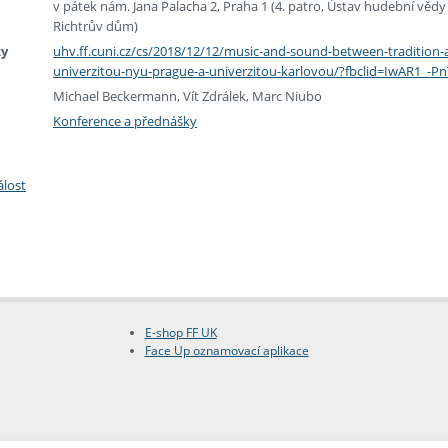
v pátek nám. Jana Palacha 2, Praha 1 (4. patro, Ústav hudební věd
Richtrův dům)
ky
uhv.ff.cuni.cz/cs/2018/12/12/music-and-sound-between-traditio
univerzitou-nyu-prague-a-univerzitou-karlovou/?fbclid=IwAR
Michael Beckermann, Vít Zdrálek, Marc Niubo
Konference a přednášky
álost
E-shop FF UK
Face Up oznamovací aplikace