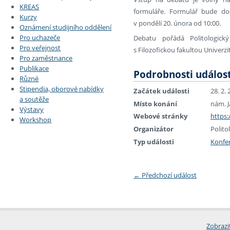
KREAS
formuláře. Formulář bude d
Kurzy
v pondělí 20. února od 10:00.
Oznámení studijního oddělení
Pro uchazeče
Debatu pořádá Politologic
Pro veřejnost
s Filozofickou fakultou Univerzi
Pro zaměstnance
Publikace
Podrobnosti událost
Různé
Stipendia, oborové nabídky
Začátek události
28. 2.
a soutěže
Místo konání
nám. J
Výstavy
Webové stránky
https
Workshop
Organizátor
Polito
Typ události
Konfe
←
Předchozí událost
Zobrazi