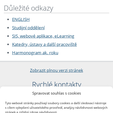
Důležité odkazy
ENGLISH
Studijní oddělení
SIS, webové aplikace, eLearning
Katedry, ústavy a další pracoviště
Harmonogram ak. roku
Zobrazit plnou verzi stránek
Rychlé kontakty
Spravovat souhlas s cookies
Filozofická fakulta
Univerzita Karlova
Tyto webové stránky používají soubory cookies a další sledovací nástroje
nám. Jana Palacha 1/2
s cílem vylepšení uživatelského prostředí, analýzy návštěvnosti webových
116 38 Praha 1
stránek a zjištění zdroje návštěvnosti.