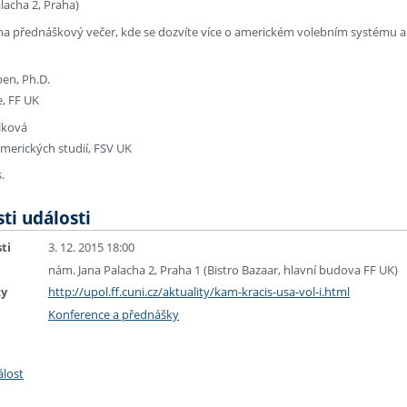
lacha 2, Praha)
 na přednáškový večer, kde se dozvíte více o americkém volebním systému a
en, Ph.D.
e, FF UK
lková
merických studií, FSV UK
.
ti události
ti
3. 12. 2015 18:00
nám. Jana Palacha 2, Praha 1 (Bistro Bazaar, hlavní budova FF UK)
ky
http://upol.ff.cuni.cz/aktuality/kam-kracis-usa-vol-i.html
Konference a přednášky
álost