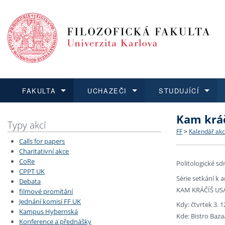
FAKULTA
UCHAZEČI
STUDUJÍCÍ
Kam kráč
FAKULTA
UCHAZEČI
STUDUJÍCÍ
VĚDA A VÝZKUM
ZAHRANIČÍ
Struktura a
Co studova
Bakalářsk
O vědě a 
Aktuální n
Typy akcí
FF
>
Kalendář akc
Calls for papers
Dozvědět se více
Podat přihlášku
Dozvědět se více
Dozvědět se více
Dozvědět se více
Strategie 
Učitelské 
Doktorské
Akademické
Vyjíždějící
Charitativní akce
CoRe
Politologické sd
CPPT UK
Podpora a
Informace 
Rigorózní 
Granty a p
Přijíždějíc
Série setkání k
Debata
KAM KRÁČÍŠ US
filmové promítání
Absolventi
Vyjíždějíc
Jednání komisí FF UK
Kdy: čtvrtek 3. 1
Kampus Hybernská
Kde: Bistro Baza
Konference a přednášky
Fakultní š