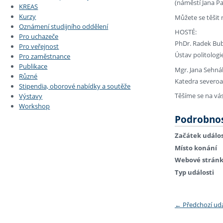
(náměstí Jana Pa
KREAS
Kurzy
Můžete se těšit
Oznámení studijního oddělení
HOSTÉ:
Pro uchazeče
PhDr. Radek Bub
Pro veřejnost
Ústav politologi
Pro zaměstnance
Publikace
Mgr. Jana Sehná
Různé
Katedra severoa
Stipendia, oborové nabídky a soutěže
Těšíme se na vás
Výstavy
Workshop
Podrobnos
Začátek událos
Místo konání
Webové strán
Typ události
←
Předchozí ud