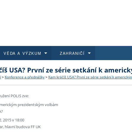
VĚDA A VÝZKUM
ZAHRANIČÍ
íš USA? První ze série setkání k ameri
 historie
t a jak se přihlásit
é a magisterské studium
výzkumu na FF UK
abídky a výběrová řízení
Pro m
Kurzy
Kurzy
Trans
Přijíž
í
>
Konference a přednášky
>
Kam kráčíš USA? První ze série setkání k americk
a další dokumenty
studijní programy
 studium
 kvalifikace
 studenti
Kniho
Progr
Studu
Vědec
Mimof
ružení POLIS zve:
 benefity pro zaměstnance
k průběhu přijímacího řízení
řízení
rojekty
í studenti
E-sho
Univer
Podpor
Publi
East 
 americkým prezidentským volbám
A?
 fakulty
í zaměstnanci
Výběr
2. 2015 v 18:00
ar, hlavní budova FF UK
koly FF UK
Vydav