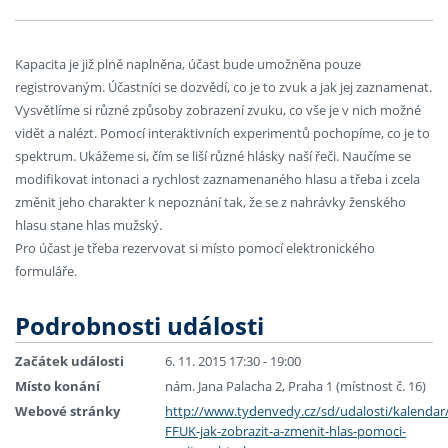
Kapacita je již plně naplněna, účast bude umožněna pouze
registrovaným. Účastníci se dozvědí, co je to zvuk a jak jej zaznamenat.
Vysvětlíme si různé způsoby zobrazení zvuku, co vše je v nich možné
vidět a nalézt. Pomocí interaktivních experimentů pochopíme, co je to
spektrum. Ukážeme si, čím se liší různé hlásky naší řeči. Naučíme se
modifikovat intonaci a rychlost zaznamenaného hlasu a třeba i zcela
změnit jeho charakter k nepoznání tak, že se z nahrávky ženského
hlasu stane hlas mužský.
Pro účast je třeba rezervovat si místo pomocí elektronického
formuláře.
Podrobnosti události
Začátek události
6. 11. 2015 17:30 - 19:00
Místo konání
nám. Jana Palacha 2, Praha 1 (místnost č. 16)
Webové stránky
http://www.tydenvedy.cz/sd/udalosti/kalenda
FFUK-jak-zobrazit-a-zmenit-hlas-pomoci-