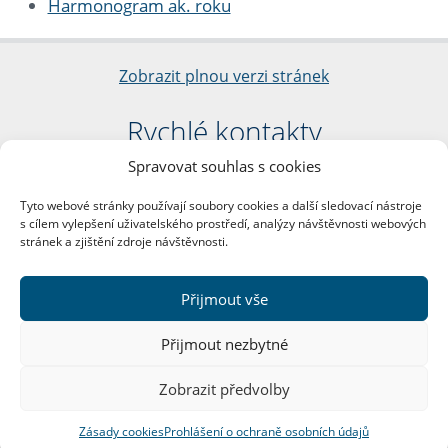
Harmonogram ak. roku
Zobrazit plnou verzi stránek
Rychlé kontakty
Spravovat souhlas s cookies
Filozofická fakulta
Univerzita Karlova
Tyto webové stránky používají soubory cookies a další sledovací nástroje
nám. Jana Palacha 1/2
s cílem vylepšení uživatelského prostředí, analýzy návštěvnosti webových
116 38 Praha 1
stránek a zjištění zdroje návštěvnosti.
IČO: 00216208
DIČ: CZ00216208
Přijmout vše
Další kontakty
Přijmout nezbytné
Podatelna
Zobrazit předvolby
Zásady cookies
Prohlášení o ochraně osobních údajů