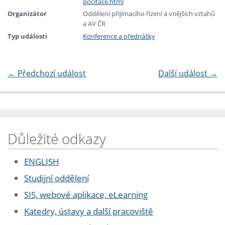
pocitace.html
Organizátor
Oddělení přijímacího řízení a vnějších vztahů
a AV ČR
Typ události
Konference a přednášky
←
Předchozí událost
Další událost
→
Důležité odkazy
ENGLISH
Studijní oddělení
SIS, webové aplikace, eLearning
Katedry, ústavy a další pracoviště