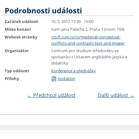
Podrobnosti události
Začátek události
10. 5. 2017 17:30 - 19:00
Místo konání
nám. Jana Palacha 2, Praha 1 (room 104)
Webové stránky
css.ff.cuni.cz/cs/medieval-conceptual-
conflicts-and-contrasts-text-and-image/
Organizátor
Centrum pro studium středověku ve
spolupráci s Ústavem anglického jazyka a
didaktiky
Typ události
Konference a přednášky
Přílohy
invitation
←
Předchozí událost
Další událost
→