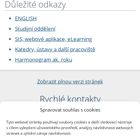
Důležité odkazy
ENGLISH
Studijní oddělení
SIS, webové aplikace, eLearning
Katedry, ústavy a další pracoviště
Harmonogram ak. roku
Zobrazit plnou verzi stránek
Rychlé kontakty
Spravovat souhlas s cookies
Filozofická fakulta
Univerzita Karlova
Tyto webové stránky používají soubory cookies a další sledovací nástroje
nám. Jana Palacha 1/2
s cílem vylepšení uživatelského prostředí, analýzy návštěvnosti webových
116 38 Praha 1
stránek a zjištění zdroje návštěvnosti.
IČO: 00216208