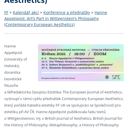
FF
>
Kalendář akcí
>
Konference a přednášky
>
Hanne
Appelqvist: Art’s Part in Wittgenstein’s Philosophy
(Contemporary European Aesthetics)
Hanne
Appelqvist
(University of
Helsinki),
docentka
teoretické
filozofie
a šéfredaktorka časopisu Estetika: The European Journal of Aesthetics,
vystoupí v rámci cyklu přednášek Contemporary European Aesthetics,
který pořádá Katedra estetiky FF UK ve spolupráci se Společností pro
estetiku při AV ČR. Hanne Appelqvist publikovala řadu textů
o Wittgensteinovi, mj. v British Journal of Aesthetics, British Journal for
the History of Philosophy, Metaphilosophy, a History of Philosophy