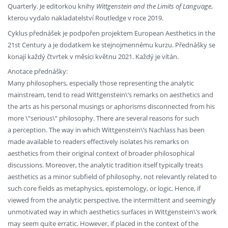
Quarterly. Je editorkou knihy
Wittgenstein and the Limits of Language
,
kterou vydalo nakladatelství Routledge v roce 2019.
Cyklus přednášek je podpořen projektem European Aesthetics in the
21st Century a je dodatkem ke stejnojmennému kurzu. Přednášky se
konají každý čtvrtek v měsíci květnu 2021. Každý je vítán.
Anotace přednášky:
Many philosophers, especially those representing the analytic
mainstream, tend to read Wittgenstein\’s remarks on aesthetics and
the arts as his personal musings or aphorisms disconnected from his
more \“serious\“ philosophy. There are several reasons for such
a perception. The way in which Wittgenstein\’s Nachlass has been
made available to readers effectively isolates his remarks on
aesthetics from their original context of broader philosophical
discussions. Moreover, the analytic tradition itself typically treats
aesthetics as a minor subfield of philosophy, not relevantly related to
such core fields as metaphysics, epistemology, or logic. Hence, if
viewed from the analytic perspective, the intermittent and seemingly
unmotivated way in which aesthetics surfaces in Wittgenstein\’s work
may seem quite erratic. However, if placed in the context of the