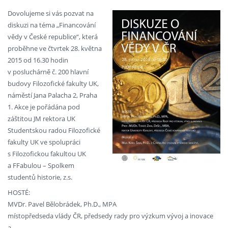
Dovolujeme si vás pozvat na
diskuzi na téma „Financování
vědy v České republice“, která
proběhne ve čtvrtek 28. května
2015 od 16.30 hodin
v posluchárně č. 200 hlavní
budovy Filozofické fakulty UK,
náměstí Jana Palacha 2, Praha
1. Akce je pořádána pod
záštitou JM rektora UK
Studentskou radou Filozofické
fakulty UK ve spolupráci
s Filozofickou fakultou UK
a FFabulou – Spolkem
studentů historie, z.s.
HOSTÉ:
MVDr. Pavel Bělobrádek, Ph.D., MPA
místopředseda vlády ČR, předsedy rady pro výzkum vývoj a inovace
a