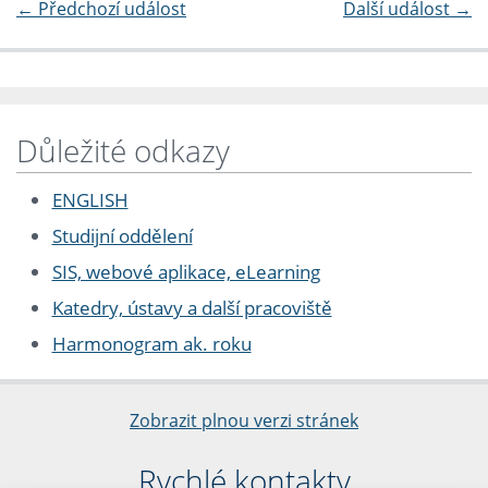
←
Předchozí událost
Další událost
→
Důležité odkazy
ENGLISH
Studijní oddělení
SIS, webové aplikace, eLearning
Katedry, ústavy a další pracoviště
Harmonogram ak. roku
Zobrazit plnou verzi stránek
Rychlé kontakty