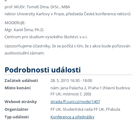
prof. MUDr. Tomáš Zima, DrSc., MBA
rektor Univerzity Karlovy v Praze, předseda České konference rektorů
MODERUJE:
Mgr. Karel Šima, Ph.D.
Centrum pro studium vysokého školství, v.v.i.
Upozorňujeme účastníky, že se počítá s tím, že z akce bude pořizován
audiovizuální záznam.
Podrobnosti události
Začátek události
28. 5. 2015 16:30 - 18:00
Místo konání
nám. Jana Palacha 2, Praha 1 (hlavní budova
FF UK, místnost č. 200)
Webové stránky
strada.ff.cuni.cz/node/1407
Organizátor
FF UK, Studentská rada FF UK, FFabula
Typ události
Konference a přednášky