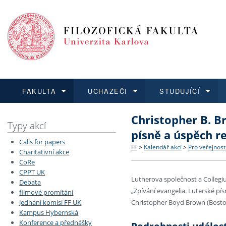
FAKULTA
UCHAZEČI
STUDUJÍCÍ
Christopher B. B
FAKULTA
UCHAZEČI
STUDUJÍCÍ
VĚDA A VÝZKUM
ZAHRANIČÍ
Struktura a historie
Co studovat a jak se přihlá
Bakalářské a magisterské
O vědě a výzkumu na FF
Aktuální nabídky a výběrov
Typy akcí
písně a úspěch r
Calls for papers
Dozvědět se více
Podat přihlášku
Dozvědět se více
Dozvědět se více
Dozvědět se více
Strategie a další dokumen
Učitelské studijní program
Doktorské studium
Akademické kvalifikace
Vyjíždějící studenti
FF
>
Kalendář akcí
>
Pro veřejnost
Charitativní akce
CoRe
CPPT UK
Podpora a benefity pro z
Informace k průběhu přijím
Rigorózní řízení
Granty a projekty
Přijíždějící studenti
Lutherova společnost a Colleg
Debata
„Zpívání evangelia. Luterské pís
filmové promítání
Absolventi fakulty
Vyjíždějící zaměstnanci
Jednání komisí FF UK
Christopher Boyd Brown (Boston
Kampus Hybernská
Konference a přednášky
Fakultní školy FF UK