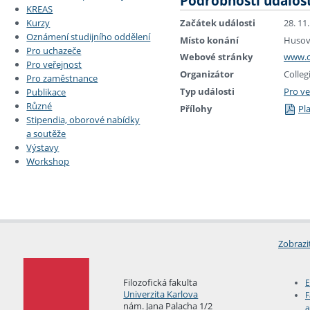
Podrobnosti událost
KREAS
Začátek události
28. 11
Kurzy
Oznámení studijního oddělení
Místo konání
Husov
Pro uchazeče
Webové stránky
www.c
Pro veřejnost
Organizátor
Colle
Pro zaměstnance
Typ události
Pro ve
Publikace
Různé
Přílohy
Pl
Stipendia, oborové nabídky
a soutěže
Výstavy
Workshop
Zobrazi
Filozofická fakulta
E
Univerzita Karlova
F
nám. Jana Palacha 1/2
a