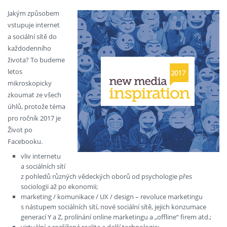
Jakým způsobem
vstupuje internet
a sociální sítě do
každodenního
života? To budeme
letos
mikroskopicky
zkoumat ze všech
úhlů, protože téma
pro ročník 2017 je
Život po
Facebooku.
vliv internetu
a sociálních sítí
z pohledů různých vědeckých oborů od psychologie přes
sociologii až po ekonomii;
marketing / komunikace / UX / design – revoluce marketingu
s nástupem sociálních sítí, nové sociální sítě, jejich konzumace
generací Y a Z, prolínání online marketingu a „offline“ firem atd.;
virtuální a rozšířená realita a další technologie;