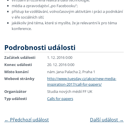
média a zpravodajství „po Facebooku“;
přístup ke vzdělávání, volnočasovým aktivitám i práci a podnikání
v éře sociálních sítí;
jakékoliv jiné téma, které si myslíte, že je relevantní k pro téma
konference.
Podrobnosti události
Začátek události
1. 12. 2016 0:00
Konec události
20. 12. 2016 0:00
Místo konání
nám. Jana Palacha 2, Praha 1
Webové stránky
http://www.tuesday.cz/akce/new-media-
inspiration-2017/call-for-papers/
Organizátor
Studia nových médií FF UK
Typ události
Calls for papers
←
Předchozí událost
Další událost
→