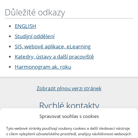
Důležité odkazy
ENGLISH
Studijní oddělení
SIS, webové aplikace, eLearning
Katedry, ústavy a další pracoviště
Harmonogram ak. roku
Zobrazit plnou verzi stránek
Rychlé kontakty
Spravovat souhlas s cookies
Filozofická fakulta
Univerzita Karlova
Tyto webové stránky používají soubory cookies a další sledovací nástroje
nám. Jana Palacha 1/2
s cílem vylepšení uživatelského prostředí, analýzy návštěvnosti webových
116 38 Praha 1