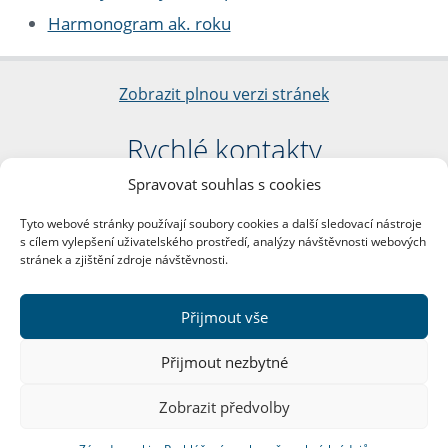
Harmonogram ak. roku
Zobrazit plnou verzi stránek
Rychlé kontakty
Spravovat souhlas s cookies
Filozofická fakulta
Univerzita Karlova
Tyto webové stránky používají soubory cookies a další sledovací nástroje
nám. Jana Palacha 1/2
s cílem vylepšení uživatelského prostředí, analýzy návštěvnosti webových
116 38 Praha 1
stránek a zjištění zdroje návštěvnosti.
IČO: 00216208
DIČ: CZ00216208
Přijmout vše
Další kontakty
Přijmout nezbytné
Podatelna
Zobrazit předvolby