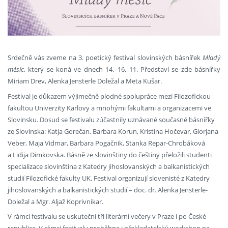
Srdečně vás zveme na 3. poetický festival slovinských básnířek
Mladý
měsíc
, který se koná ve dnech 14.–16. 11. Představí se zde básnířky
Miriam Drev, Alenka Jensterle Doležal a Meta Kušar.
Festival je důkazem výjimečně plodné spolupráce mezi Filozofickou
fakultou Univerzity Karlovy a mnohými fakultami a organizacemi ve
Slovinsku. Dosud se festivalu zúčastnily uznávané současné básnířky
ze Slovinska: Katja Gorečan, Barbara Korun, Kristina Hočevar, Glorjana
Veber, Maja Vidmar, Barbara Pogačnik, Stanka Repar-Chrobáková
a Lidija Dimkovska. Básně ze slovinštiny do češtiny přeložili studenti
specializace slovinština z Katedry jihoslovanských a balkanistických
studií Filozofické fakulty UK. Festival organizují slovenisté z Katedry
jihoslovanských a balkanistických studií – doc. dr. Alenka Jensterle-
Doležal a Mgr. Aljaž Koprivnikar.
V rámci festivalu se uskuteční tři literární večery v Praze i po České