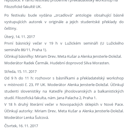
republice. V rámci festivalu proběhne i překladatelský workshop na
Filozofické fakultě UK.
Po festivalu bude vydána „zrcadlová“ antologie obsahující básně
vystupujících autorek v originále a jejich studentské překlady do
češtiny.
Úterý, 14. 11. 2017
První básnický večer v 19 h v Lužickém semináři (U Lužického
semináře 86/11, Praha 1).
Účinkují básnířky: Miriam Drev, Meta Kušar a Alenka Jensterle-Doležal.
Moderátor Radek Čermák. Hudební doprovod Silva Morasten.
Středa, 15. 11. 2017
Od 9 h do 11 h: rozhovor s básnířkami a překladatelský workshop
v místnosti č. 23, FF UK. Moderátor Alenka Jensterle-Doležal. Účinkují
studenti slovenistiky na Katedře jihoslovanských a balkanistických
studií. Filozofická fakulta, nám. Jana Palacha 2, Praha 1.
V 18 h druhý literární večer v Novopackých sklepích v Nové Pace.
Účinkují autorky: Miriam Drev, Meta Kušar a Alenka Jensterle-Doležal.
Moderátor Lenka Šulcová.
Čtvrtek, 16. 11. 2017