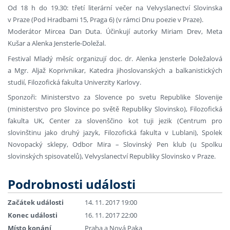
Od 18 h do 19.30: třetí literární večer na Velvyslanectví Slovinska
v Praze (Pod Hradbami 15, Praga 6) (v rámci Dnu poezie v Praze).
Moderátor Mircea Dan Duta. Účinkují autorky Miriam Drev, Meta
Kušar a Alenka Jensterle-Doležal.
Festival Mladý měsíc organizují doc. dr. Alenka Jensterle Doležalová
a Mgr. Aljaž Koprivnikar, Katedra jihoslovanských a balkanistických
studií, Filozofická fakulta Univerzity Karlovy.
Sponzoři: Ministerstvo za Slovence po svetu Republike Slovenije
(ministerstvo pro Slovince po světě Republiky Slovinsko), Filozofická
fakulta UK, Center za slovenščino kot tuji jezik (Centrum pro
slovinštinu jako druhý jazyk, Filozofická fakulta v Lublani), Spolek
Novopacký sklepy, Odbor Mira – Slovinský Pen klub (u Spolku
slovinských spisovatelů), Velvyslanectví Republiky Slovinsko v Praze.
Podrobnosti události
Začátek události
14. 11. 2017 19:00
Konec události
16. 11. 2017 22:00
Místo konání
Praha a Nová Paka