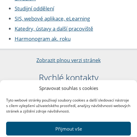
Studijní oddělení
SIS, webové aplikace, eLearning
Katedry, ústavy a další pracoviště
Harmonogram ak. roku
Zobrazit plnou verzi stránek
Rychlé kontakty
Spravovat souhlas s cookies
Filozofická fakulta
Univerzita Karlova
Tyto webové stránky používají soubory cookies a další sledovací nástroje
nám. Jana Palacha 1/2
s cílem vylepšení uživatelského prostředí, analýzy návštěvnosti webových
116 38 Praha 1
stránek a zjištění zdroje návštěvnosti.
IČO: 00216208
DIČ: CZ00216208
Přijmout vše
Další kontakty