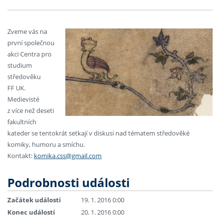
Zveme vás na
první společnou
akci Centra pro
studium
středověku
FF UK.
Medievisté
z více než deseti
fakultních
kateder se tentokrát setkají v diskusi nad tématem středověké
komiky, humoru a smíchu.
Kontakt:
komika.css@gmail.com
Podrobnosti události
Začátek události
19. 1. 2016 0:00
Konec události
20. 1. 2016 0:00