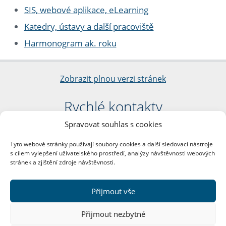
SIS, webové aplikace, eLearning
Katedry, ústavy a další pracoviště
Harmonogram ak. roku
Zobrazit plnou verzi stránek
Rychlé kontakty
Spravovat souhlas s cookies
Filozofická fakulta
Univerzita Karlova
Tyto webové stránky používají soubory cookies a další sledovací nástroje
nám. Jana Palacha 1/2
s cílem vylepšení uživatelského prostředí, analýzy návštěvnosti webových
116 38 Praha 1
stránek a zjištění zdroje návštěvnosti.
IČO: 00216208
DIČ: CZ00216208
Přijmout vše
Další kontakty
Přijmout nezbytné
Podatelna