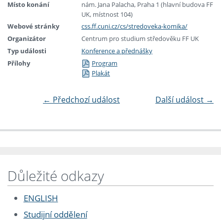
Místo konání
nám. Jana Palacha, Praha 1 (hlavní budova FF
UK, místnost 104)
Webové stránky
css.ff.cuni.cz/cs/stredoveka-komika/
Organizátor
Centrum pro studium středověku FF UK
Typ události
Konference a přednášky
Přílohy
Program
Plakát
←
Předchozí událost
Další událost
→
Důležité odkazy
ENGLISH
Studijní oddělení