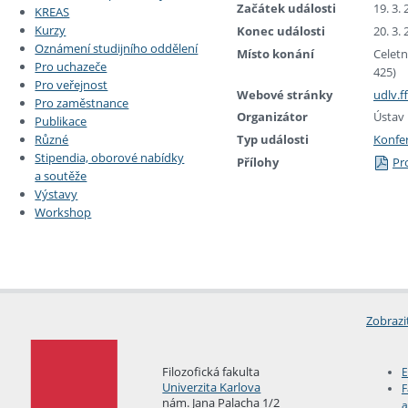
Začátek události
19. 3.
KREAS
Kurzy
Konec události
20. 3.
Oznámení studijního oddělení
Místo konání
Celetn
Pro uchazeče
425)
Pro veřejnost
Webové stránky
udlv.f
Pro zaměstnance
Organizátor
Ústav
Publikace
Různé
Typ události
Konfe
Stipendia, oborové nabídky
Přílohy
Pr
a soutěže
Výstavy
Workshop
Zobrazi
Filozofická fakulta
E
Univerzita Karlova
F
nám. Jana Palacha 1/2
a