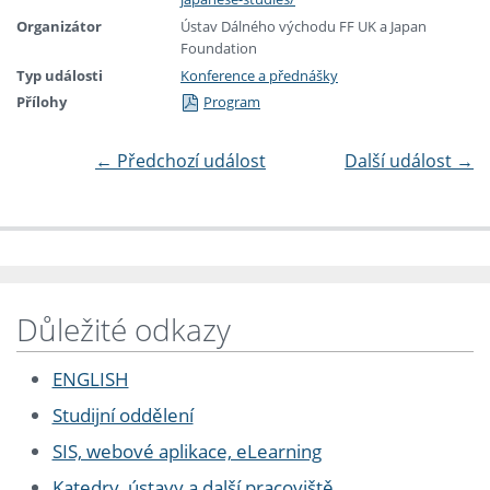
Organizátor
Ústav Dálného východu FF UK a Japan
Foundation
Typ události
Konference a přednášky
Přílohy
Program
←
Předchozí událost
Další událost
→
Důležité odkazy
ENGLISH
Studijní oddělení
SIS, webové aplikace, eLearning
Katedry, ústavy a další pracoviště