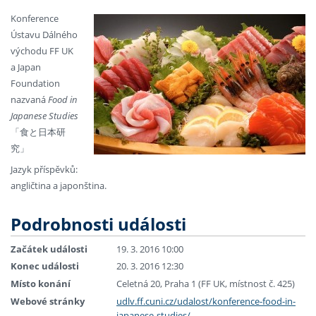
Konference
Ústavu Dálného
východu FF UK
a Japan
Foundation
nazvaná
Food in
Japanese Studies
「食と日本研
究」
Jazyk příspěvků:
angličtina a japonština.
Podrobnosti události
Začátek události
19. 3. 2016 10:00
Konec události
20. 3. 2016 12:30
Místo konání
Celetná 20, Praha 1 (FF UK, místnost č. 425)
Webové stránky
udlv.ff.cuni.cz/udalost/konference-food-in-
japanese-studies/