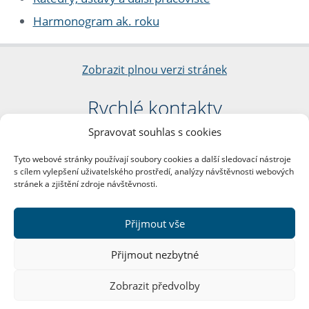
Harmonogram ak. roku
Zobrazit plnou verzi stránek
Rychlé kontakty
Spravovat souhlas s cookies
Filozofická fakulta
Univerzita Karlova
Tyto webové stránky používají soubory cookies a další sledovací nástroje
nám. Jana Palacha 1/2
s cílem vylepšení uživatelského prostředí, analýzy návštěvnosti webových
116 38 Praha 1
stránek a zjištění zdroje návštěvnosti.
IČO: 00216208
DIČ: CZ00216208
Přijmout vše
Další kontakty
Přijmout nezbytné
Podatelna
Zobrazit předvolby