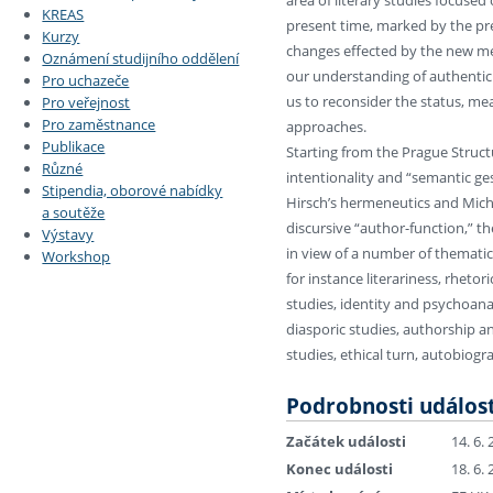
KREAS
present time, marked by the pr
Kurzy
changes effected by the new med
Oznámení studijního oddělení
our understanding of authenticit
Pro uchazeče
us to reconsider the status, me
Pro veřejnost
Pro zaměstnance
approaches.
Publikace
Starting from the Prague Struct
Různé
intentionality and “semantic ge
Stipendia, oborové nabídky
Hirsch’s hermeneutics and Miche
a soutěže
discursive “author-function,” 
Výstavy
in view of a number of thematic
Workshop
for instance literariness, rheto
studies, identity and psychoanal
diasporic studies, authorship a
studies, ethical turn, autobiogra
Podrobnosti událost
Začátek události
14. 6.
Konec události
18. 6.