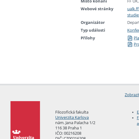
Místo konání
FF UK,
Webové stránky
ualk.f
studi
Organizátor
Depart
Typ události
Konfe
Přílohy
Pl
Pr
Zobrazi
Filozofická fakulta
E
Univerzita Karlova
F
nám. Jana Palacha 1/2
a
116 38 Praha 1
IČO: 00216208
DIČ: CZ00216208