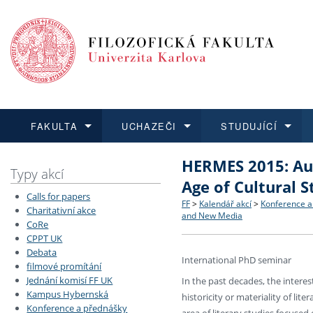
FAKULTA
UCHAZEČI
STUDUJÍCÍ
HERMES 2015: Aut
FAKULTA
UCHAZEČI
STUDUJÍCÍ
VĚDA A VÝZKUM
ZAHRANIČÍ
Struktura a historie
Co studovat a jak se přihlá
Bakalářské a magisterské
O vědě a výzkumu na FF
Aktuální nabídky a výběrov
Typy akcí
Age of Cultural 
Calls for papers
Dozvědět se více
Podat přihlášku
Dozvědět se více
Dozvědět se více
Dozvědět se více
Strategie a další dokumen
Učitelské studijní program
Doktorské studium
Akademické kvalifikace
Vyjíždějící studenti
FF
>
Kalendář akcí
>
Konference a
Charitativní akce
and New Media
CoRe
CPPT UK
Podpora a benefity pro z
Informace k průběhu přijí
Rigorózní řízení
Granty a projekty
Přijíždějící studenti
Debata
International PhD seminar
filmové promítání
Absolventi fakulty
Vyjíždějící zaměstnanci
Jednání komisí FF UK
In the past decades, the interest
Kampus Hybernská
historicity or materiality of l
Konference a přednášky
Fakultní školy FF UK
area of literary studies focuse