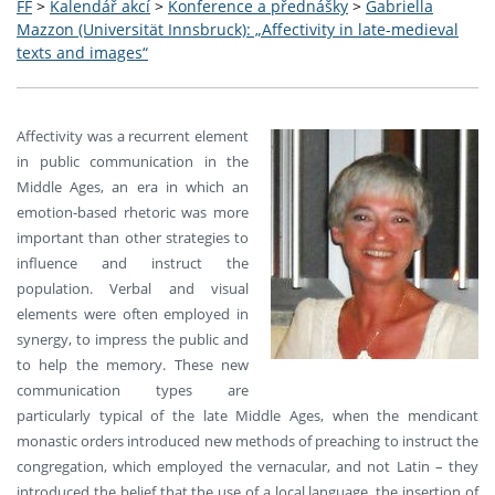
FF
>
Kalendář akcí
>
Konference a přednášky
>
Gabriella
Mazzon (Universität Innsbruck): „Affectivity in late-medieval
texts and images“
Affectivity was a recurrent element
in public communication in the
Middle Ages, an era in which an
emotion-based rhetoric was more
important than other strategies to
influence and instruct the
population. Verbal and visual
elements were often employed in
synergy, to impress the public and
to help the memory. These new
communication types are
particularly typical of the late Middle Ages, when the mendicant
monastic orders introduced new methods of preaching to instruct the
congregation, which employed the vernacular, and not Latin – they
introduced the belief that the use of a local language, the insertion of