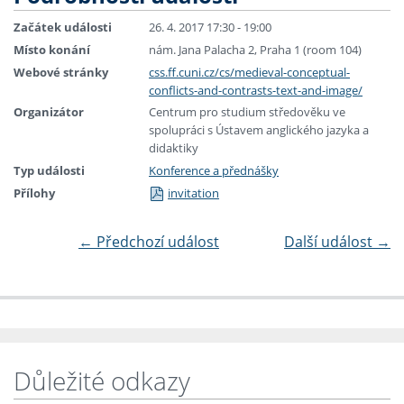
Začátek události
26. 4. 2017 17:30 - 19:00
Místo konání
nám. Jana Palacha 2, Praha 1 (room 104)
Webové stránky
css.ff.cuni.cz/cs/medieval-conceptual-
conflicts-and-contrasts-text-and-image/
Organizátor
Centrum pro studium středověku ve
spolupráci s Ústavem anglického jazyka a
didaktiky
Typ události
Konference a přednášky
Přílohy
invitation
←
Předchozí událost
Další událost
→
Důležité odkazy