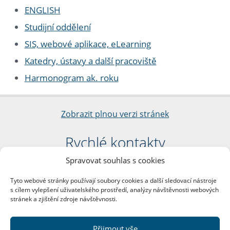
ENGLISH
Studijní oddělení
SIS, webové aplikace, eLearning
Katedry, ústavy a další pracoviště
Harmonogram ak. roku
Zobrazit plnou verzi stránek
Rychlé kontakty
Spravovat souhlas s cookies
Filozofická fakulta
Univerzita Karlova
Tyto webové stránky používají soubory cookies a další sledovací nástroje
nám. Jana Palacha 1/2
s cílem vylepšení uživatelského prostředí, analýzy návštěvnosti webových
116 38 Praha 1
stránek a zjištění zdroje návštěvnosti.
IČO: 00216208
DIČ: CZ00216208
Přijmout vše