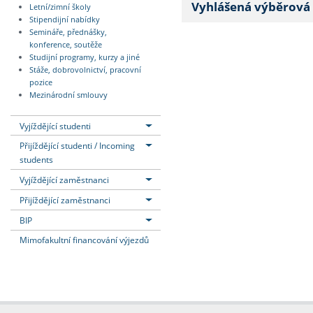
Vyhlášená výběrová 
Letní/zimní školy
Stipendijní nabídky
Semináře, přednášky,
konference, soutěže
Studijní programy, kurzy a jiné
Stáže, dobrovolnictví, pracovní
pozice
Mezinárodní smlouvy
Vyjíždějící studenti
Přijíždějící studenti / Incoming
students
Vyjíždějící zaměstnanci
Přijíždějící zaměstnanci
BIP
Mimofakultní financování výjezdů