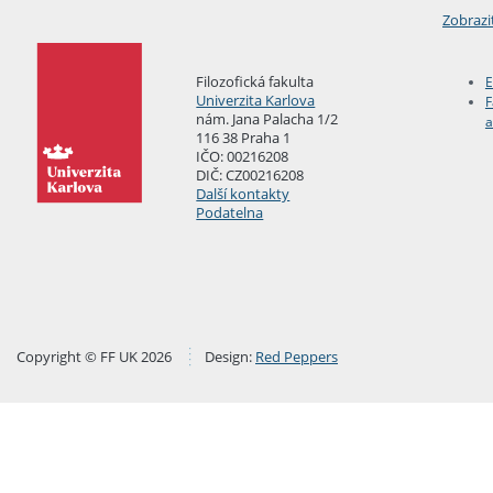
Zobrazi
Filozofická fakulta
E
Univerzita Karlova
F
nám. Jana Palacha 1/2
a
116 38 Praha 1
IČO: 00216208
DIČ: CZ00216208
Další kontakty
Podatelna
Copyright © FF UK 2026
Design:
Red Peppers