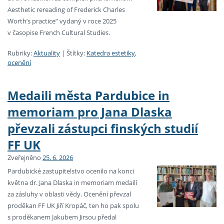
Aesthetic rereading of Frederick Charles
Worth’s practice” vydaný v roce 2025
v časopise French Cultural Studies.
Rubriky:
Aktuality
|
Štítky:
Katedra estetiky
,
ocenění
Medaili města Pardubice in
memoriam pro Jana Dlaska
převzali zástupci finských studií
FF UK
Zveřejněno
25. 6. 2026
Pardubické zastupitelstvo ocenilo na konci
května dr. Jana Dlaska in memoriam medailí
za zásluhy v oblasti vědy. Ocenění převzal
proděkan FF UK Jiří Kropáč, ten ho pak spolu
s proděkanem Jakubem Jirsou předal