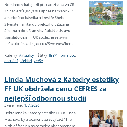
Nominaci v kategorii překlad získala za ČR
kniha veršů „Když si šlápneš na tkaničku“
amerického básníka a kreslíře Shela
Silversteina, kterou přeložili dr. Zuzana
Šťastná a doc. Stanislav Rubáš z Ústavu
translatologie FF UK společně se svým
nefakultním kolegou Lukášem Novákem.
Rubriky:
Aktuality
|
Štítky:
IBBY
,
nominace
,
ocenění
,
překlad
,
verše
Linda Muchová z Katedry estetiky
FF UK obdržela cenu CEFRES za
nejlepší odbornou studii
Zveřejněno
1. 7. 2026
Doktorandka Katedry estetiky FF UK Linda
Muchová byla oceněná za svůj text “The
birth of fashion as complex phenomenon: