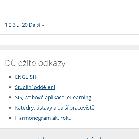
Stránkování
1
2
3
…
20
Další »
Důležité odkazy
ENGLISH
Studijní oddělení
SIS, webové aplikace, eLearning
Katedry, ústavy a další pracoviště
Harmonogram ak. roku