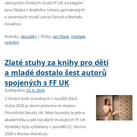
zástupcům finských studií FF UK a kolegům
Jana Dlaska z dnešního Ústavu germánských
a severských studií Lence Fárové a Michalu
Kovářovi.
Rubriky:
Aktuality
|
Štítky:
Jan Dlask
,
medaile
,
ocenění
Zlaté stuhy za knihy pro děti
a mladé dostalo šest autorů
spojených s FF UK
Zveřejněno
25. 6. 2026
Z třinácti knih oceněných v soutěži Zlatá
stuha 2026 je skoro polovina se stopou
Filozofické fakulty UK. Mezi laureáty je jedna
akademička a pět bývalých studujících FF UK.
Výsledky byly vyhlášeny v pondělí 22. června
2026 v Muzeu literatury.