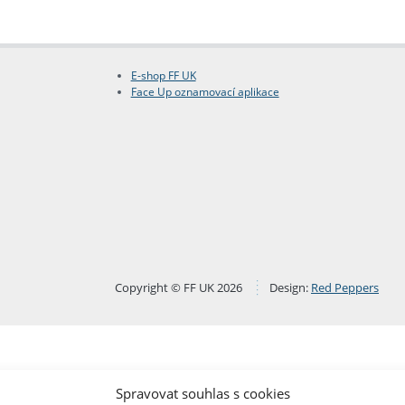
E-shop FF UK
Face Up oznamovací aplikace
Copyright © FF UK 2026
Design:
Red Peppers
Spravovat souhlas s cookies