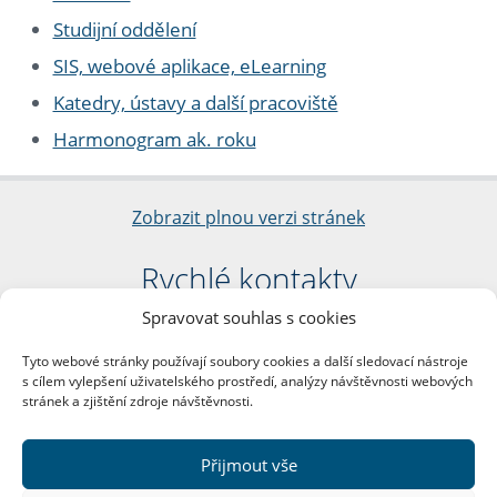
Studijní oddělení
SIS, webové aplikace, eLearning
Katedry, ústavy a další pracoviště
Harmonogram ak. roku
Zobrazit plnou verzi stránek
Rychlé kontakty
Spravovat souhlas s cookies
Filozofická fakulta
Univerzita Karlova
Tyto webové stránky používají soubory cookies a další sledovací nástroje
nám. Jana Palacha 1/2
s cílem vylepšení uživatelského prostředí, analýzy návštěvnosti webových
116 38 Praha 1
stránek a zjištění zdroje návštěvnosti.
IČO: 00216208
DIČ: CZ00216208
Přijmout vše
Další kontakty