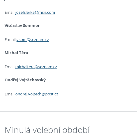
Email:
josefslerka@msn.com
Vítězslav Sommer
E-mail:
vsom@seznam.cz
Michal Téra
Email:
michaltera@seznam.cz
Ondřej Vojtěchovský
Email:
ondrej.vojtech@post.cz
Minulá volební období