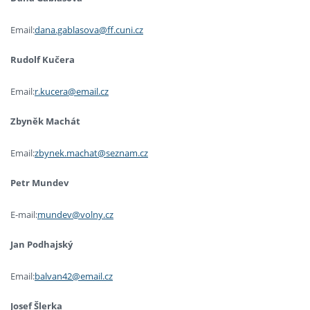
Email:
dana.gablasova@ff.cuni.cz
Rudolf Kučera
Email:
r.kucera@email.cz
Zbyněk Machát
Email:
zbynek.machat@seznam.cz
Petr Mundev
E-mail:
mundev@volny.cz
Jan Podhajský
Email:
balvan42@email.cz
Josef Šlerka