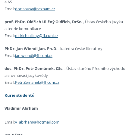
a AS
Email:
doc.sousa@seznam.cz
prof. PhDr. Oldřich Uličný Oldřich, DrSc.
, Ústav českého jazyka
a teorie komunikace
Email:
oldrich.ulicny@ff.cuni.cz
PhDr. Jan Wiendl Jan, Ph.D.
, katedra české literatury
Email:
jan.wiendl@ff.cuni.cz
doc. PhDr. Petr Zemánek, CSc.
, Ústav starého Předního východu
a srovnávací jazykovědy
Email:
Petr.Zemanek@ff.cuni.cz
Kurie studentů
Vladimír Abrhám
Email:
v_abrham@hotmail.com