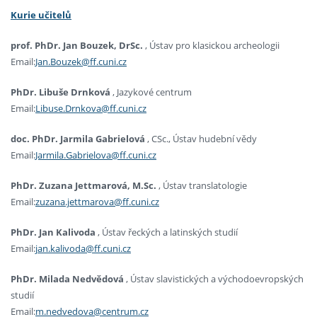
Kurie učitelů
prof. PhDr. Jan Bouzek, DrSc.
, Ústav pro klasickou archeologii
Email:
Jan.Bouzek@ff.cuni.cz
PhDr. Libuše Drnková
, Jazykové centrum
Email:
Libuse.Drnkova@ff.cuni.cz
doc. PhDr. Jarmila Gabrielová
, CSc., Ústav hudební vědy
Email:
Jarmila.Gabrielova@ff.cuni.cz
PhDr. Zuzana Jettmarová, M.Sc.
, Ústav translatologie
Email:
zuzana.jettmarova@ff.cuni.cz
PhDr. Jan Kalivoda
, Ústav řeckých a latinských studií
Email:
jan.kalivoda@ff.cuni.cz
PhDr. Milada Nedvědová
, Ústav slavistických a východoevropských
studií
Email:
m.nedvedova@centrum.cz