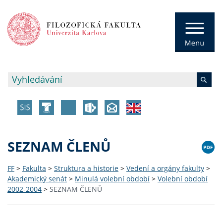
SEZNAM ČLENŮ
FF
>
Fakulta
>
Struktura a historie
>
Vedení a orgány fakulty
>
Akademický senát
>
Minulá volební období
>
Volební období
2002-2004
>
SEZNAM ČLENŮ