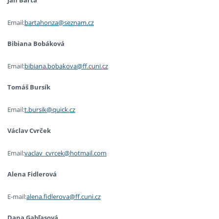
Jan Bárta
Email:
bartahonza@seznam.cz
Bibiana Bobáková
Email:
bibiana.bobakova@ff.cuni.cz
Tomáš Bursík
Email:
t.bursik@quick.cz
Václav Cvrček
Email:
vaclav_cvrcek@hotmail.com
Alena Fidlerová
E-mail:
alena.fidlerova@ff.cuni.cz
Dana Gabľasová