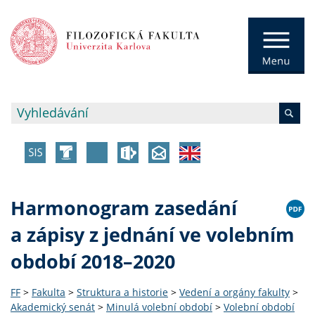
Harmonogram zasedání
a zápisy z jednání ve volebním
období 2018–2020
FF
>
Fakulta
>
Struktura a historie
>
Vedení a orgány fakulty
>
Akademický senát
>
Minulá volební období
>
Volební období