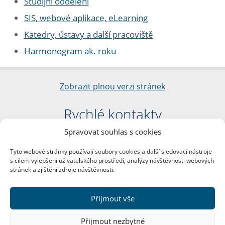
Studijní oddělení
SIS, webové aplikace, eLearning
Katedry, ústavy a další pracoviště
Harmonogram ak. roku
Zobrazit plnou verzi stránek
Rychlé kontakty
Spravovat souhlas s cookies
Filozofická fakulta
Univerzita Karlova
Tyto webové stránky používají soubory cookies a další sledovací nástroje
nám. Jana Palacha 1/2
s cílem vylepšení uživatelského prostředí, analýzy návštěvnosti webových
116 38 Praha 1
stránek a zjištění zdroje návštěvnosti.
IČO: 00216208
DIČ: CZ00216208
Přijmout vše
Další kontakty
Přijmout nezbytné