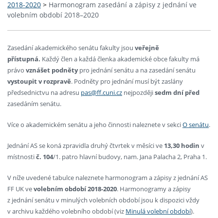
2018-2020
>
Harmonogram zasedání a zápisy z jednání ve
volebním období 2018–2020
Zasedání akademického senátu fakulty jsou
veřejně
přístupná.
Každý člen a každá členka akademické obce fakulty má
právo
vznášet podněty
pro jednání senátu a na zasedání senátu
vystoupit v rozpravě
. Podněty pro jednání musí být zaslány
předsednictvu na adresu
pas@ff.cuni.cz
nejpozději
sedm dní před
zasedáním senátu.
Více o akademickém senátu a jeho činnosti naleznete v sekci
O senátu
.
Jednání AS se koná zpravidla druhý čtvrtek v měsíci ve
13,30 hodin
v
místnosti
č. 104
/1. patro hlavní budovy, nam. Jana Palacha 2, Praha 1.
V níže uvedené tabulce naleznete harmonogram a zápisy z jednání AS
FF UK ve
volebním období 2018-2020
. Harmonogramy a zápisy
z jednání senátu v minulých volebních období jsou k dispozici vždy
v archivu každého volebního období (viz
Minulá volební období
).