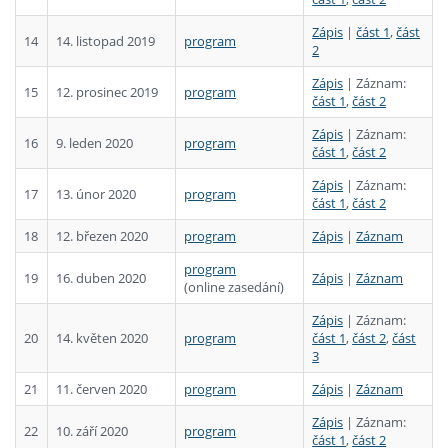
Zápis
|
část 1
,
část
14
14. listopad 2019
program
2
Zápis
| Záznam:
15
12. prosinec 2019
program
část 1
,
část 2
Zápis
| Záznam:
16
9. leden 2020
program
část 1
,
část 2
Zápis
| Záznam:
17
13. únor 2020
program
část 1
,
část 2
18
12. březen 2020
program
Zápis
|
Záznam
program
19
16. duben 2020
Zápis
|
Záznam
(online zasedání)
Zápis
| Záznam:
20
14. květen 2020
program
část 1
,
část 2
,
část
3
21
11. červen 2020
program
Zápis
|
Záznam
Zápis
| Záznam:
22
10. září 2020
program
část 1
,
část 2