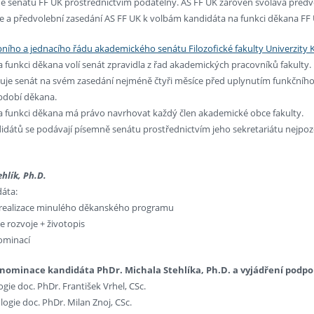
ě senátu FF UK prostřednictvím podatelny. AS FF UK zároveň svolává před
 a předvolební zasedání AS FF UK k volbám kandidáta na funkci děkana FF U
ního a jednacího řádu akademického senátu Filozofické fakulty Univerzity 
 funkci děkana volí senát zpravidla z řad akademických pracovníků fakulty.
uje senát na svém zasedání nejméně čtyři měsíce před uplynutím funkčního
bdobí děkana.
a funkci děkana má právo navrhovat každý člen akademické obce fakulty.
dátů se podávají písemně senátu prostřednictvím jeho sekretariátu nejpoz
hlík, Ph.D.
dáta:
realizace minulého děkanského programu
e rozvoje + životopis
ominací
ominace kandidáta PhDr. Michala Stehlíka, Ph.D. a vyjádření podpo
gie doc. PhDr. František Vrhel, CSc.
logie doc. PhDr. Milan Znoj, CSc.