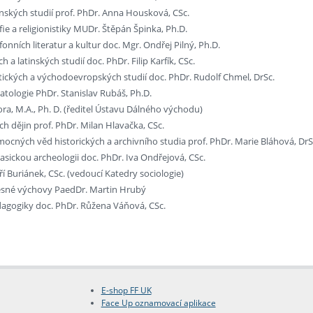
ských studií prof. PhDr. Anna Housková, CSc.
fie a religionistiky MUDr. Štěpán Špinka, Ph.D.
onních literatur a kultur doc. Mgr. Ondřej Pilný, Ph.D.
h a latinských studií doc. PhDr. Filip Karfík, CSc.
stických a východoevropských studií doc. PhDr. Rudolf Chmel, DrSc.
atologie PhDr. Stanislav Rubáš, Ph.D.
ora, M.A., Ph. D. (ředitel Ústavu Dálného východu)
h dějin prof. PhDr. Milan Hlavačka, CSc.
ocných věd historických a archivního studia prof. PhDr. Marie Bláhová, DrS
asickou archeologii doc. PhDr. Iva Ondřejová, CSc.
iří Buriánek, CSc. (vedoucí Katedry sociologie)
esné výchovy PaedDr. Martin Hrubý
agogiky doc. PhDr. Růžena Váňová, CSc.
E-shop FF UK
Face Up oznamovací aplikace