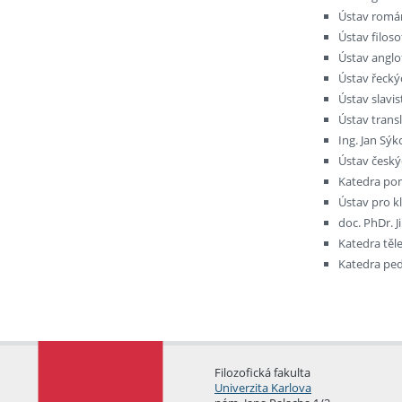
Ústav román
Ústav filoso
Ústav anglof
Ústav řeckýc
Ústav slavi
Ústav transl
Ing. Jan Sýk
Ústav českýc
Katedra pom
Ústav pro kl
doc. PhDr. J
Katedra těl
Katedra ped
Filozofická fakulta
Univerzita Karlova