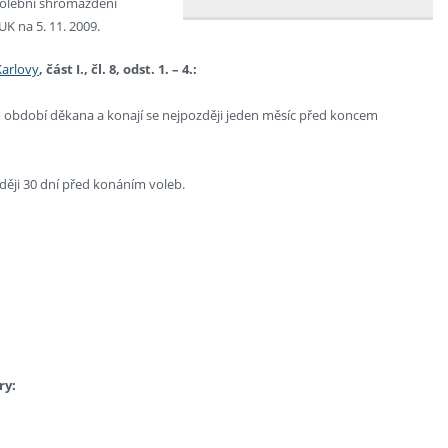
volební shromáždění
K na 5. 11. 2009.
Karlovy
, část I., čl. 8, odst. 1. – 4.:
 období děkana a konají se nejpozději jeden měsíc před koncem
ději 30 dní před konáním voleb.
ry: