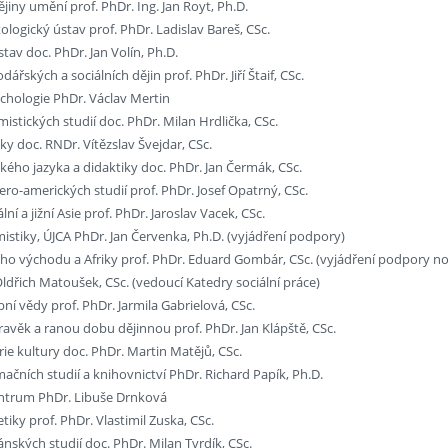
jiny umění prof. PhDr. Ing. Jan Royt, Ph.D.
logický ústav prof. PhDr. Ladislav Bareš, CSc.
tav doc. PhDr. Jan Volín, Ph.D.
ářských a sociálních dějin prof. PhDr. Jiří Štaif, CSc.
chologie PhDr. Václav Mertin
stických studií doc. PhDr. Milan Hrdlička, CSc.
ky doc. RNDr. Vítězslav Švejdar, CSc.
ckého jazyka a didaktiky doc. PhDr. Jan Čermák, CSc.
ero-amerických studií prof. PhDr. Josef Opatrný, CSc.
lní a jižní Asie prof. PhDr. Jaroslav Vacek, CSc.
istiky, ÚJCA PhDr. Jan Červenka, Ph.D. (vyjádření podpory)
ého východu a Afriky prof. PhDr. Eduard Gombár, CSc. (vyjádření podpory n
Oldřich Matoušek, CSc. (vedoucí Katedry sociální práce)
ní vědy prof. PhDr. Jarmila Gabrielová, CSc.
ravěk a ranou dobu dějinnou prof. PhDr. Jan Klápště, CSc.
ie kultury doc. PhDr. Martin Matějů, CSc.
ačních studií a knihovnictví PhDr. Richard Papík, Ph.D.
ntrum PhDr. Libuše Drnková
tiky prof. PhDr. Vlastimil Zuska, CSc.
nských studií doc. PhDr. Milan Tvrdík, CSc.