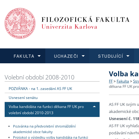
FAKULTA
UCHAZEČI
STUDUJÍCÍ
Volba ka
FAKULTA
UCHAZEČI
STUDUJÍCÍ
VĚDA A VÝZKUM
ZAHRANIČÍ
Struktura a
Co studova
Bakalářsk
O vědě a 
Aktuální n
Volební období 2008-2010
FF
>
Fakulta
>
Str
děkana FF UK pro
POZVÁNKA - na 1. zasedání AS FF UK
Dozvědět se více
Podat přihlášku
Dozvědět se více
Dozvědět se více
Dozvědět se více
Strategie 
Učitelské 
Doktorské
Akademické
Vyjíždějící
Usnesení senátu
AS FF UK svým u
Podpora a
Informace 
Rigorózní 
Granty a p
Přijíždějíc
Volba kandidáta na funkci děkana FF UK pro
akademické obce
volební období 2010-2013
Usnesení č. 118
Absolventi
Vyjíždějíc
AS FF UK vyhlaš
Pozvánka na předvolební shromáždění
akademické obce fakulty
podávání návrhů
Fakultní š
Protokol o výsledku volby kandidáta na funkci