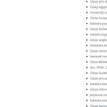
Ústav pro dě
Český egypto
Fonetický ús
Ústav hospod
Katedra psy
Ústav bohemi
Katedra logi
Ústav angli
Středisko ib
Ústav centrá
Seminář rom
Ústav Blízk
doc. PhDr. 
Ústav hudeb
Ústav pro p
Katedra teor
Ústav inform
Jazykové ce
Katedra este
Ústav germá