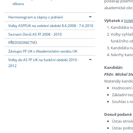
podávají písemn
děkana
akademické obce
Harmonogram a zápisy z jednání
Výňatek z
Voleb
Volby ASFFUK na volební období 8.6.2008 - 7.6.2010
Kandidáta na
Volby vyhlaš
Seznam členů AS FF 2008 - 2010
funkčního o
PŘEDSEDNICTVO
Kandidáta n
Zástupci FF UK v Akademickém senátu UK
Návrhy kandi
Volby do AS FF UK na funkční období 2010 -
2012
Kandidát:
PhDr. Michal Ste
Materiály kandi
Hodnocení 
Základní tez
Souhlas s n
Dosud podané n
Ústav etnolo
Ústav polito