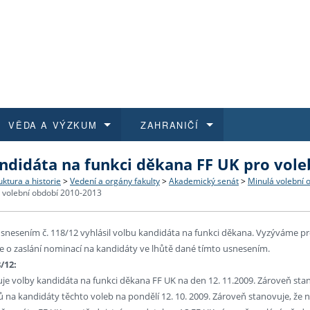
VĚDA A VÝZKUM
ZAHRANIČÍ
ndidáta na funkci děkana FF UK pro vole
 historie
t a jak se přihlásit
é a magisterské studium
výzkumu na FF UK
abídky a výběrová řízení
Pro m
Kurzy
Kurzy
Trans
Přijíž
uktura a historie
>
Vedení a orgány fakulty
>
Akademický senát
>
Minulá volební 
 volební období 2010-2013
a další dokumenty
studijní programy
 studium
 kvalifikace
 studenti
Kniho
Progr
Studu
Vědec
Mimof
snesením č. 118/12 vyhlásil volbu kandidáta na funkci děkana. Vyzýváme p
 benefity pro zaměstnance
k průběhu přijímacího řízení
řízení
rojekty
í studenti
E-sho
Univer
Podpor
Publi
East 
 o zaslání nominací na kandidáty ve lhůtě dané tímto usnesením.
/12:
 fakulty
í zaměstnanci
Výběr
uje volby kandidáta na funkci děkana FF UK na den 12. 11.2009. Zároveň st
 na kandidáty těchto voleb na pondělí 12. 10. 2009. Zároveň stanovuje, že 
koly FF UK
Vydav