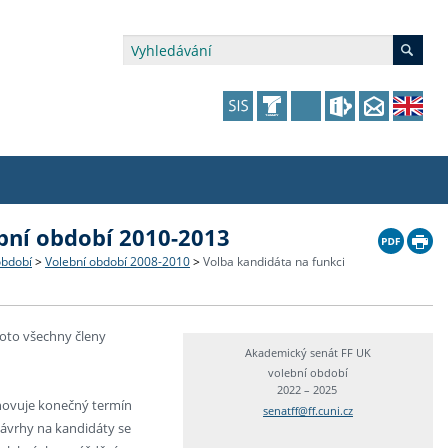
bní období 2010-2013
édia a veřejnost
 dalšího vzdělávání
 dalšího vzdělávání
fer & Impact Office
dějící zaměstnanci
období
>
Volební období 2008-2010
>
Volba kandidáta na funkci
vna
amy s mikrocertifikátem
jící se specifickými potřebami
ké ceny a fondy
akultní financování výjezdů
roto všechny členy
p fakulty
zita třetího věku
a a benefity pro studující
kace
and Central European Studies
Akademický senát FF UK
volební období
2022 – 2025
ová řízení
anovuje konečný termín
senatff@ff.cuni.cz
návrhy na kandidáty se
atelství FF UK