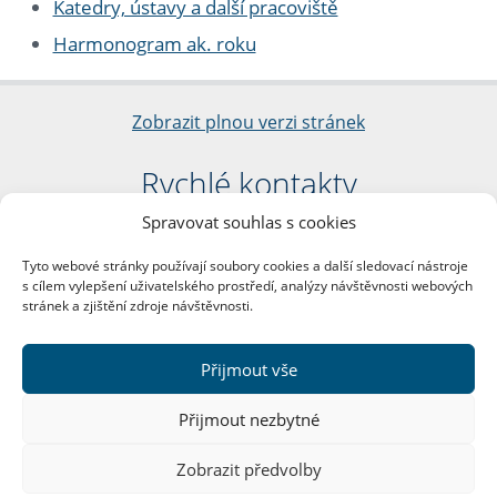
Katedry, ústavy a další pracoviště
Harmonogram ak. roku
Zobrazit plnou verzi stránek
Rychlé kontakty
Spravovat souhlas s cookies
Filozofická fakulta
Univerzita Karlova
Tyto webové stránky používají soubory cookies a další sledovací nástroje
nám. Jana Palacha 1/2
s cílem vylepšení uživatelského prostředí, analýzy návštěvnosti webových
116 38 Praha 1
stránek a zjištění zdroje návštěvnosti.
IČO: 00216208
DIČ: CZ00216208
Přijmout vše
Další kontakty
Přijmout nezbytné
Podatelna
Zobrazit předvolby