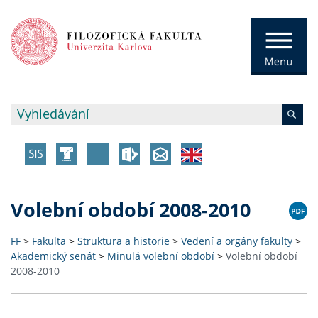
Volební období 2008-2010
FF
>
Fakulta
>
Struktura a historie
>
Vedení a orgány fakulty
>
Akademický senát
>
Minulá volební období
>
Volební období
2008-2010