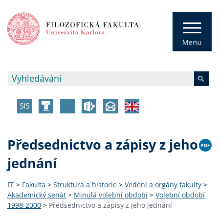
Předsednictvo a zápisy z jeho
jednání
FF
>
Fakulta
>
Struktura a historie
>
Vedení a orgány fakulty
>
Akademický senát
>
Minulá volební období
>
Volební období
1998-2000
>
Předsednictvo a zápisy z jeho jednání