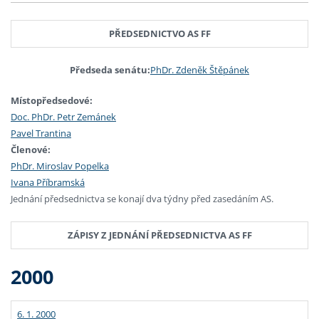
PŘEDSEDNICTVO AS FF
Předseda senátu:
PhDr. Zdeněk Štěpánek
Místopředsedové:
Doc. PhDr. Petr Zemánek
Pavel Trantina
Členové:
PhDr. Miroslav Popelka
Ivana Příbramská
Jednání předsednictva se konají dva týdny před zasedáním AS.
ZÁPISY Z JEDNÁNÍ PŘEDSEDNICTVA AS FF
2000
6. 1. 2000