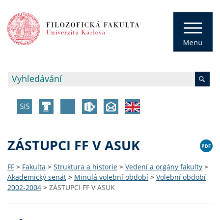
ZÁSTUPCI FF V ASUK
FF
>
Fakulta
>
Struktura a historie
>
Vedení a orgány fakulty
>
Akademický senát
>
Minulá volební období
>
Volební období
2002-2004
>
ZÁSTUPCI FF V ASUK