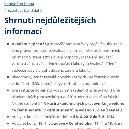
Kandidátní listina
Prezentace kandidátů
Shrnutí nejdůležitějších
informací
Akademický senát
je nejvyšší samosprávný orgán fakulty. Mezi
jeho pravomoci patří schvalování vnitřních předpisů, podmínek
přijímacího řízení, schvalování rozpočtu, rozdělení, sloučení,
vzniku a zániku základních součástí fakulty, schvalování členů
vědecké rady a dlouhodobého záměru fakulty.
Akademický senát
zasedá
obvykle každý druhý čtvrtek v měsíci
v době od 13:30, zasedání bývají zhruba dvouhodinová.
Své zástupce do senátu volí zvlášť akademičtí pracovníci („kurie
akademických pracovníků“) a zvlášť studenti zapsaní na fakultě
(„kurie studentů“).
V kurii akademických pracovníků je voleno
16 členů senátu, v kurii studentů je voleno 15 členů senátu.
Volby se konají na funkční období
od 8. 6. 2012 do 7. 6. 2014
.
Volby se konají
16. 4. v budově v Celetné ulici, 17. 4. a 18. 4. na