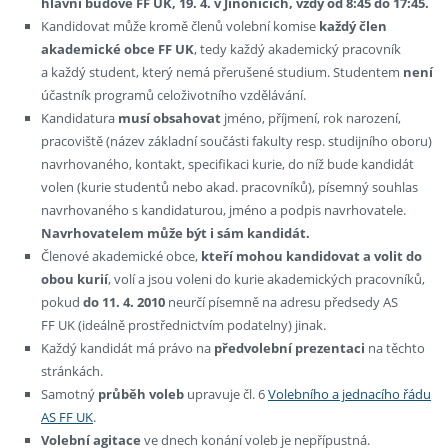
hlavní budově FF UK, 19. 4. v Jinonicích, vždy od 8:45 do 17:45.
Kandidovat může kromě členů volební komise
každý člen
akademické obce FF UK
, tedy každý akademický pracovník
a každý student, který nemá přerušené studium. Studentem
není
účastník programů celoživotního vzdělávání.
Kandidatura
musí obsahovat
jméno, příjmení, rok narození,
pracoviště (název základní součásti fakulty resp. studijního oboru)
navrhovaného, kontakt, specifikaci kurie, do níž bude kandidát
volen (kurie studentů nebo akad. pracovníků), písemný souhlas
navrhovaného s kandidaturou, jméno a podpis navrhovatele.
Navrhovatelem může být i sám kandidát.
Členové akademické obce,
kteří mohou kandidovat a volit do
obou kurií
, volí a jsou voleni do kurie akademických pracovníků,
pokud
do 11. 4. 2010
neurčí písemně na adresu předsedy AS
FF UK (ideálně prostřednictvím podatelny) jinak.
Každý kandidát má právo na
předvolební prezentaci
na těchto
stránkách.
Samotný
průběh voleb
upravuje čl. 6
Volebního a jednacího řádu
AS FF UK
.
Volební agitace
ve dnech konání voleb je nepřípustná.