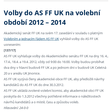
Volby do AS FF UK na volební
období 2012 – 2014
Akademický senát FF UK na svém 17. zasedání v souladu s platným
Volebním a jednacím řádem AS FF UK
vyhlásil volby do AS FF UK
usnesením:
[137/17]
AS FF UK vyhlašuje volby do Akademického senátu FF UK na dny 16. 4.,
17.4., 18.4. a 19.4. 2012, vždy od 9:00 do 16:00. Volby budou probíhat
dva dny v hlavní budově FF UK a po jednom dni v budově UK Celetná
20 a v areálu UK Jinonice.
AS FF UK vyzývá členy akademické obce FF UK, aby předložili návrhy
kandidátů do AS FF UK do dne 30.3.2012.
AS FF UK ukládá zvolené volební komisi, aby akademické obci FF UK
poskytla do 1.3.2012 všechny potřebné informace o náležitostech
návrhů kandidátů a o místě, času a způsobu voleb.
Hlasování: 24-0-0