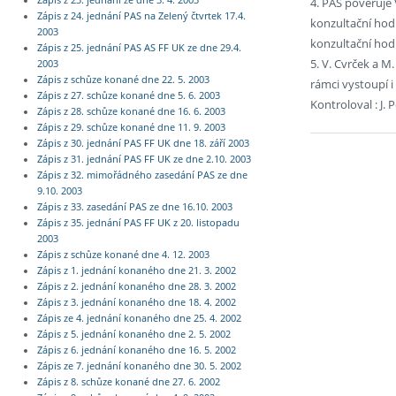
Zápis z 23. jednání ze dne 3. 4. 2003
4. PAS pověřuje
Zápis z 24. jednání PAS na Zelený čtvrtek 17.4.
konzultační hod
2003
konzultační hodi
Zápis z 25. jednání PAS AS FF UK ze dne 29.4.
5. V. Cvrček a M
2003
Zápis z schůze konané dne 22. 5. 2003
rámci vystoupí 
Zápis z 27. schůze konané dne 5. 6. 2003
Kontroloval : J. 
Zápis z 28. schůze konané dne 16. 6. 2003
Zápis z 29. schůze konané dne 11. 9. 2003
Zápis z 30. jednání PAS FF UK dne 18. září 2003
Zápis z 31. jednání PAS FF UK ze dne 2.10. 2003
Zápis z 32. mimořádného zasedání PAS ze dne
9.10. 2003
Zápis z 33. zasedání PAS ze dne 16.10. 2003
Zápis z 35. jednání PAS FF UK z 20. listopadu
2003
Zápis z schůze konané dne 4. 12. 2003
Zápis z 1. jednání konaného dne 21. 3. 2002
Zápis z 2. jednání konaného dne 28. 3. 2002
Zápis z 3. jednání konaného dne 18. 4. 2002
Zápis ze 4. jednání konaného dne 25. 4. 2002
Zápis z 5. jednání konaného dne 2. 5. 2002
Zápis z 6. jednání konaného dne 16. 5. 2002
Zápis ze 7. jednání konaného dne 30. 5. 2002
Zápis z 8. schůze konané dne 27. 6. 2002