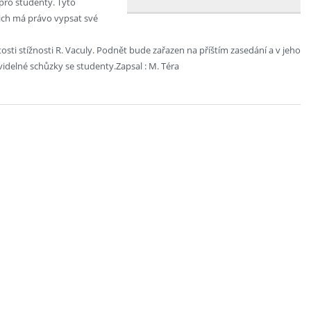
pro studenty. Tyto
nich má právo vypsat své
osti stížnosti R. Vaculy. Podnět bude zařazen na příštím zasedání a v jeho
idelné schůzky se studenty.Zapsal : M. Téra