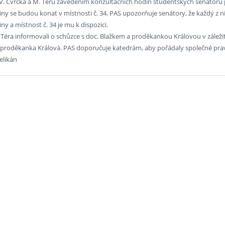
 V. Cvrčka a M. Téru zavedením konzultačních hodin studentských senátorů 
iny se budou konat v místnosti č. 34. PAS upozorňuje senátory, že každý z 
ny a místnost č. 34 je mu k dispozici.
. Téra informovali o schůzce s doc. Blažkem a proděkankou Královou v záležit
i proděkanka Králová. PAS doporučuje katedrám, aby pořádaly společné prav
Pelikán