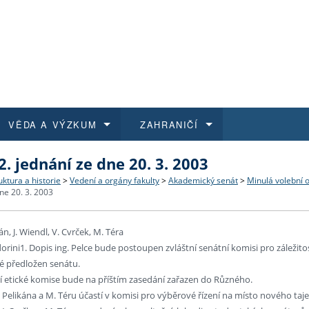
VĚDA A VÝZKUM
ZAHRANIČÍ
2. jednání ze dne 20. 3. 2003
 historie
t a jak se přihlásit
é a magisterské studium
výzkumu na FF UK
abídky a výběrová řízení
Pro m
Kurzy
Kurzy
Trans
Přijíž
uktura a historie
>
Vedení a orgány fakulty
>
Akademický senát
>
Minulá volební 
dne 20. 3. 2003
a další dokumenty
studijní programy
 studium
 kvalifikace
 studenti
Kniho
Progr
Studu
Vědec
Mimof
kán, J. Wiendl, V. Cvrček, M. Téra
 benefity pro zaměstnance
k průběhu přijímacího řízení
řízení
rojekty
í studenti
E-sho
Univer
Podpor
Publi
East 
rini1. Dopis ing. Pelce bude postoupen zvláštní senátní komisi pro záležit
é předložen senátu.
 fakulty
í zaměstnanci
Výběr
ní etické komise bude na příštím zasedání zařazen do Různého.
J. Pelikána a M. Téru účastí v komisi pro výběrové řízení na místo nového ta
koly FF UK
Vydav