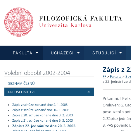
FAKULTA
UCHAZEČI
STUDUJÍCÍ
Zápis z 2
FAKULTA
UCHAZEČI
STUDUJÍCÍ
VĚDA A VÝZKUM
ZAHRANIČÍ
Struktura a
Co studova
Bakalářsk
O vědě a 
Aktuální n
Volební období 2002-2004
FF
>
Fakulta
>
Str
z 22. jednání ze 
SEZNAM ČLENŮ
Dozvědět se více
Podat přihlášku
Dozvědět se více
Dozvědět se více
Dozvědět se více
Strategie 
Učitelské 
Doktorské
Akademické
Vyjíždějící
PŘEDSEDNICTVO
Přítomni: J. Peli
Podpora a
Informace 
Rigorózní 
Granty a p
Přijíždějíc
Omluven: G. Cado
Zápis z schůze konané dne 2. 1. 2003
Zápis z schůze konané dne 16. 1. 2003
posouzení a pot
Absolventi
Vyjíždějíc
Zápis z 20. schůze konané dne 3. 2. 2003
2. Zápis z jedná
Zápis z 21. schůze konané dne 6. 3. 2003
3. PAS pověřilo 
Zápis z 22. jednání ze dne 20. 3. 2003
Fakultní š