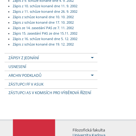
Zápis z 9. schůze konané dne 4. 9. 2002
Zápis z 10. schůze konané dne 11. 9. 2002
Zápis z 11. schůze konané dne 26. 9. 2002
Zápis z schůze konané dne 10. 10. 2002
Zápis z schůze konané dne 17. 10. 2002
Zápis ze 14. zasedání PAS ze 7. 11. 2002
Zápis 15. zasedání PAS ze dne 15.11. 2002
Zápis z 16. schůze konané dne 5. 12. 2002
Zápis z schůze konané dne 19. 12. 2002
ZÁPISY Z JEDNÁNÍ
USNESENÍ
ARCHIV PODKLADŮ
ZÁSTUPCI FF V ASUK
ZÁSTUPCI AS V KOMISÍCH PRO VÝBĚROVÁ ŘÍZENÍ
Filozofická fakulta
Univerzita Karlova