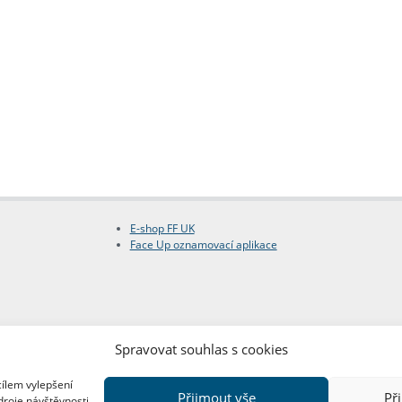
E-shop FF UK
Face Up oznamovací aplikace
Spravovat souhlas s cookies
cílem vylepšení
Přijmout vše
Př
droje návštěvnosti.