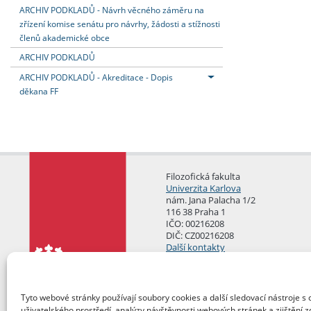
ARCHIV PODKLADŮ - Návrh věcného záměru na
zřízení komise senátu pro návrhy, žádosti a stížnosti
členů akademické obce
ARCHIV PODKLADŮ
ARCHIV PODKLADŮ - Akreditace - Dopis
děkana FF
Filozofická fakulta
Univerzita Karlova
nám. Jana Palacha 1/2
116 38 Praha 1
IČO: 00216208
DIČ: CZ00216208
Další kontakty
Podatelna
Tyto webové stránky používají soubory cookies a další sledovací nástroje s 
uživatelského prostředí, analýzy návštěvnosti webových stránek a zjištění z