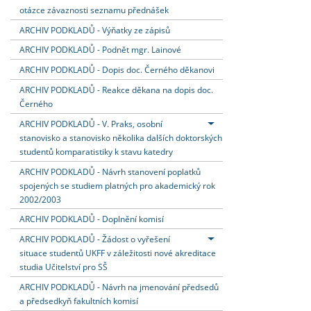
otázce závaznosti seznamu přednášek
ARCHIV PODKLADŮ - Výňatky ze zápisů
ARCHIV PODKLADŮ - Podnět mgr. Lainové
ARCHIV PODKLADŮ - Dopis doc. Černého děkanovi
ARCHIV PODKLADŮ - Reakce děkana na dopis doc.
Černého
ARCHIV PODKLADŮ - V. Praks, osobní
stanovisko a stanovisko několika dalších doktorských
studentů komparatistiky k stavu katedry
ARCHIV PODKLADŮ - Návrh stanovení poplatků
spojených se studiem platných pro akademický rok
2002/2003
ARCHIV PODKLADŮ - Doplnění komisí
ARCHIV PODKLADŮ - Žádost o vyřešení
situace studentů UKFF v záležitosti nové akreditace
studia Učitelství pro SŠ
ARCHIV PODKLADŮ - Návrh na jmenování předsedů
a předsedkyň fakultních komisí