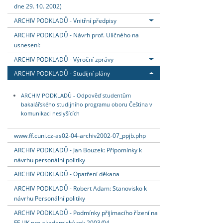
dne 29. 10. 2002)
ARCHIV PODKLADŮ - Vnitřní předpisy
ARCHIV PODKLADŮ - Návrh prof. Uličného na
usnesení:
ARCHIV PODKLADŮ - Výroční zprávy
ARCHIV PODKLADŮ - Studijní plány
ARCHIV PODKLADŮ - Odpověď studentům
bakalářského studijního programu oboru Čeština v
komunikaci neslyšících
www.ff.cuni.cz-as02-04-archiv2002-07_ppjb.php
ARCHIV PODKLADŮ - Jan Bouzek: Připomínky k
návrhu personální politiky
ARCHIV PODKLADŮ - Opatření děkana
ARCHIV PODKLADŮ - Robert Adam: Stanovisko k
návrhu Personální politiky
ARCHIV PODKLADŮ - Podmínky přijímacího řízení na
FF UK pro akademický rok 2003/04