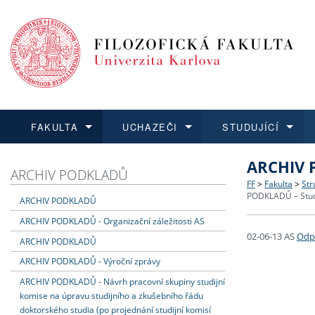
FAKULTA
UCHAZEČI
STUDUJÍCÍ
ARCHIV P
FAKULTA
UCHAZEČI
STUDUJÍCÍ
VĚDA A VÝZKUM
ZAHRANIČÍ
Struktura a
Co studova
Bakalářsk
O vědě a 
Aktuální n
ARCHIV PODKLADŮ
FF
>
Fakulta
>
Str
PODKLADŮ – Studi
ARCHIV PODKLADŮ
Dozvědět se více
Podat přihlášku
Dozvědět se více
Dozvědět se více
Dozvědět se více
Strategie 
Učitelské 
Doktorské
Akademické
Vyjíždějící
ARCHIV PODKLADŮ - Organizační záležitosti AS
02-06-13 AS
Odpo
Podpora a
Informace 
Rigorózní 
Granty a p
Přijíždějíc
ARCHIV PODKLADŮ
ARCHIV PODKLADŮ - Výroční zprávy
Absolventi
Vyjíždějíc
ARCHIV PODKLADŮ - Návrh pracovní skupiny studijní
komise na úpravu studijního a zkušebního řádu
doktorského studia (po projednání studijní komisí
Fakultní š