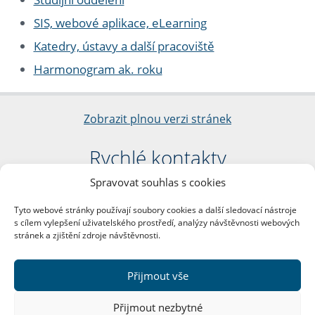
SIS, webové aplikace, eLearning
Katedry, ústavy a další pracoviště
Harmonogram ak. roku
Zobrazit plnou verzi stránek
Rychlé kontakty
Spravovat souhlas s cookies
Filozofická fakulta
Univerzita Karlova
Tyto webové stránky používají soubory cookies a další sledovací nástroje
nám. Jana Palacha 1/2
s cílem vylepšení uživatelského prostředí, analýzy návštěvnosti webových
116 38 Praha 1
stránek a zjištění zdroje návštěvnosti.
IČO: 00216208
DIČ: CZ00216208
Přijmout vše
Další kontakty
Přijmout nezbytné