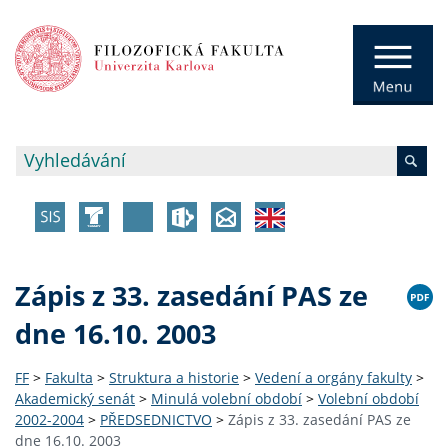
Zápis z 33. zasedání PAS ze
dne 16.10. 2003
FF
>
Fakulta
>
Struktura a historie
>
Vedení a orgány fakulty
>
Akademický senát
>
Minulá volební období
>
Volební období
2002-2004
>
PŘEDSEDNICTVO
>
Zápis z 33. zasedání PAS ze
dne 16.10. 2003