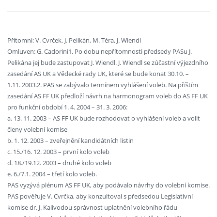
Přítomni: V. Cvrček, J. Pelikán, M. Téra, J. Wiendl
Omluven: G. Cadorini1. Po dobu nepřítomnosti předsedy PASu J.
Pelikána jej bude zastupovat J. Wiendl. J. Wiendl se zúčastní výjezdního
zasedání AS UK a Vědecké rady UK, které se bude konat 30.10. –
1.11. 2003.2. PAS se zabývalo termínem vyhlášení voleb. Na příštím
zasedání AS FF UK předloží návrh na harmonogram voleb do AS FF UK
pro funkční období 1. 4. 2004 – 31. 3. 2006:
a. 13. 11. 2003 – AS FF UK bude rozhodovat o vyhlášení voleb a volit
členy volební komise
b. 1. 12. 2003 – zveřejnění kandidátních listin
c. 15./16. 12. 2003 – první kolo voleb
d. 18./19.12. 2003 – druhé kolo voleb
e. 6./7.1. 2004 – třetí kolo voleb.
PAS vyzývá plénum AS FF UK, aby podávalo návrhy do volební komise.
PAS pověřuje V. Cvrčka, aby konzultoval s předsedou Legislativní
komise dr. J. Kalivodou správnost uplatnění volebního řádu