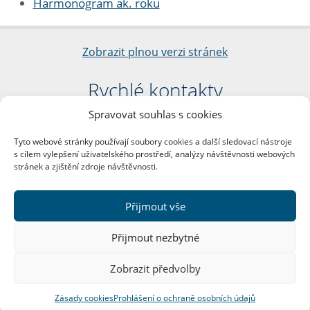
Harmonogram ak. roku
Zobrazit plnou verzi stránek
Rychlé kontakty
Spravovat souhlas s cookies
Filozofická fakulta
Univerzita Karlova
Tyto webové stránky používají soubory cookies a další sledovací nástroje
nám. Jana Palacha 1/2
s cílem vylepšení uživatelského prostředí, analýzy návštěvnosti webových
116 38 Praha 1
stránek a zjištění zdroje návštěvnosti.
IČO: 00216208
DIČ: CZ00216208
Přijmout vše
Další kontakty
Přijmout nezbytné
Podatelna
Zobrazit předvolby
Zásady cookies
Prohlášení o ochraně osobních údajů