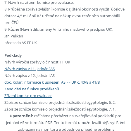
7. Návrh na zřízení komise pro evaluace.
8. Průběžná zpráva zvláštní komise k zjištění okolností využití účelové
dotace 4,5 miliónů Kč určené na nákup dvou terénních automobilů
pro ČEÚ.
9. Různé (Návrh dílčí změny Vnitřního mzdového předpisu UK).
Jan Pelikán
předseda AS FF UK
Podklady
Návrh výroční zprávy o činnosti FF UK
Návrh zápisu z 11. jednání AS
Návrh zápisu z 12. jednání AS
doc. Kolář: informace k usnesení AS FF UK č. 40/8 a 41/8
Kandidáti na funkce proděkanů
Zřízení komise pro evaluace
Zápis ze schůze komise o projednání záležitostí egyptologie, 6. 2.
Zápis ze schůze komise o projednání záležitostí egyptologie, 7. 1.
Upozornění:
začínáme přecházet na zveřejňování podkladů pro
jednání AS ve formátu PDF. Tento formát umožní kvalitnější vytištění
i zobrazení na monitoru a odpadnou případné problémy