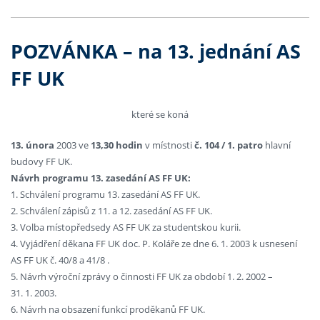
POZVÁNKA – na 13. jednání AS
FF UK
které se koná
13. února
2003 ve
13,30 hodin
v místnosti
č. 104 / 1. patro
hlavní
budovy FF UK.
Návrh programu 13. zasedání AS FF UK:
1. Schválení programu 13. zasedání AS FF UK.
2. Schválení zápisů z 11. a 12. zasedání AS FF UK.
3. Volba místopředsedy AS FF UK za studentskou kurii.
4. Vyjádření děkana FF UK doc. P. Koláře ze dne 6. 1. 2003 k usnesení
AS FF UK č. 40/8 a 41/8 .
5. Návrh výroční zprávy o činnosti FF UK za období 1. 2. 2002 –
31. 1. 2003.
6. Návrh na obsazení funkcí proděkanů FF UK.