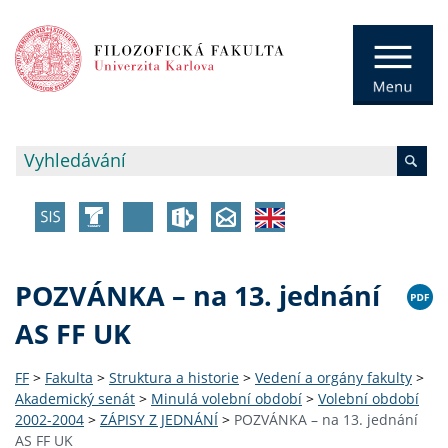
POZVÁNKA – na 13. jednání
AS FF UK
FF
>
Fakulta
>
Struktura a historie
>
Vedení a orgány fakulty
>
Akademický senát
>
Minulá volební období
>
Volební období
2002-2004
>
ZÁPISY Z JEDNÁNÍ
>
POZVÁNKA – na 13. jednání
AS FF UK