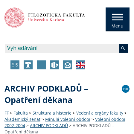
ARCHIV PODKLADŮ –
Opatření děkana
FF
>
Fakulta
>
Struktura a historie
>
Vedení a orgány fakulty
>
Akademický senát
>
Minulá volební období
>
Volební období
2002-2004
>
ARCHIV PODKLADŮ
>
ARCHIV PODKLADŮ –
Opatření děkana