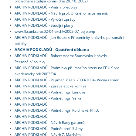
projednání studijní komisí dne 29. 10. 2002)
ARCHIV PODKLADŮ - Vnitřní předpisy
ARCHIV PODKLADŮ - Návrh prof. Uličného na usnesení:
ARCHIV PODKLADŮ - Výroční zprávy
ARCHIV PODKLADŮ - Studijní plány
www.ff.cuni.cz-as02-04-archiv2002-07_ppjb.php
ARCHIV PODKLADŮ - Jan Bouzek: Připomínky k návrhu personální
politiky
ARCHIV PODKLADŮ - Opatření děkana
ARCHIV PODKLADŮ - Robert Adam: Stanovisko k návrhu
Personální politiky
ARCHIV PODKLADŮ - Podmínky přijímacího řízení na FF UK pro
akademický rok 2003/04
ARCHIV PODKLADŮ - Přijímací řízení 2003/2004- Věcný záměr
ARCHIV PODKLADŮ - Zpráva etické komise
ARCHIV PODKLADŮ - Podnět mgr. Lainové
ARCHIV PODKLADŮ - Podnět mgr. Velka
ARCHIV PODKLADŮ
ARCHIV PODKLADŮ - Podnět mgr. Koldinské, Ph.D.
ARCHIV PODKLADŮ
ARCHIV PODKLADŮ - Návrh Rady garantů
ARCHIV PODKLADŮ - Podnět prof. Slámy
ARCHIV PODKLADŮ - Návrh Z. Macháta