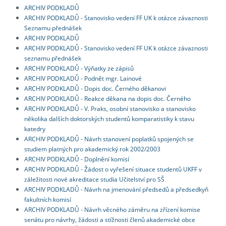
ARCHIV PODKLADŮ
ARCHIV PODKLADŮ - Stanovisko vedení FF UK k otázce závaznosti
Seznamu přednášek
ARCHIV PODKLADŮ
ARCHIV PODKLADŮ - Stanovisko vedení FF UK k otázce závaznosti
seznamu přednášek
ARCHIV PODKLADŮ - Výňatky ze zápisů
ARCHIV PODKLADŮ - Podnět mgr. Lainové
ARCHIV PODKLADŮ - Dopis doc. Černého děkanovi
ARCHIV PODKLADŮ - Reakce děkana na dopis doc. Černého
ARCHIV PODKLADŮ - V. Praks, osobní stanovisko a stanovisko
několika dalších doktorských studentů komparatistiky k stavu
katedry
ARCHIV PODKLADŮ - Návrh stanovení poplatků spojených se
studiem platných pro akademický rok 2002/2003
ARCHIV PODKLADŮ - Doplnění komisí
ARCHIV PODKLADŮ - Žádost o vyřešení situace studentů UKFF v
záležitosti nové akreditace studia Učitelství pro SŠ
ARCHIV PODKLADŮ - Návrh na jmenování předsedů a předsedkyň
fakultních komisí
ARCHIV PODKLADŮ - Návrh věcného záměru na zřízení komise
senátu pro návrhy, žádosti a stížnosti členů akademické obce