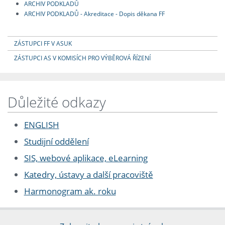
ARCHIV PODKLADŮ
ARCHIV PODKLADŮ - Akreditace - Dopis děkana FF
ZÁSTUPCI FF V ASUK
ZÁSTUPCI AS V KOMISÍCH PRO VÝBĚROVÁ ŘÍZENÍ
Důležité odkazy
ENGLISH
Studijní oddělení
SIS, webové aplikace, eLearning
Katedry, ústavy a další pracoviště
Harmonogram ak. roku