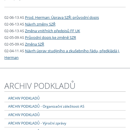
02-06-13 AS
Prod. Herman: Úprava SZŘ: průvodní dopis
02-06-13 AS
Návrh změny SZŘ
02-06-13 AS
Změna vnitřních předpisů FF UK
02-05-09 AS
Průvodní dopis ke změně SZR
02-05-09 AS
Změna SZŘ
02-04-11 AS
Návrh úprav studijního a zkušebního řádu, předkládá J.
Herman
ARCHIV PODKLADŮ
ARCHIV PODKLADŮ
ARCHIV PODKLADŮ - Organizační záležitosti AS
ARCHIV PODKLADŮ
ARCHIV PODKLADŮ - Výroční zprávy