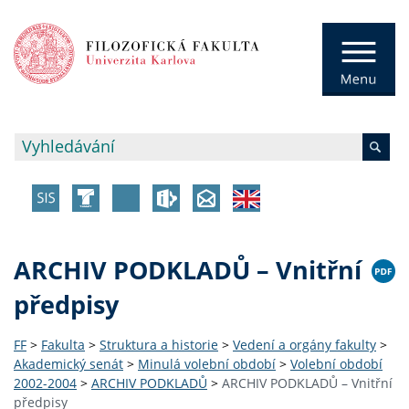
ARCHIV PODKLADŮ – Vnitřní
předpisy
FF
>
Fakulta
>
Struktura a historie
>
Vedení a orgány fakulty
>
Akademický senát
>
Minulá volební období
>
Volební období
2002-2004
>
ARCHIV PODKLADŮ
>
ARCHIV PODKLADŮ – Vnitřní
předpisy