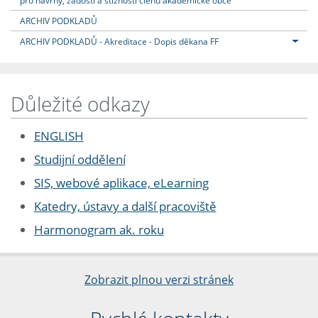
pro návrhy, žádosti a stížnosti členů akademické obce
ARCHIV PODKLADŮ
ARCHIV PODKLADŮ - Akreditace - Dopis děkana FF
Důležité odkazy
ENGLISH
Studijní oddělení
SIS, webové aplikace, eLearning
Katedry, ústavy a další pracoviště
Harmonogram ak. roku
Zobrazit plnou verzi stránek