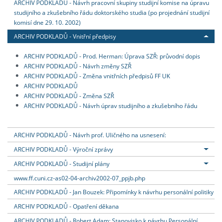
ARCHIV PODKLADŮ - Návrh pracovní skupiny studijní komise na úpravu
studijního a zkušebního řádu doktorského studia (po projednání studijní
komisí dne 29. 10. 2002)
ARCHIV PODKLADŮ - Vnitřní předpisy
ARCHIV PODKLADŮ - Prod. Herman: Úprava SZŘ: průvodní dopis
ARCHIV PODKLADŮ - Návrh změny SZŘ
ARCHIV PODKLADŮ - Změna vnitřních předpisů FF UK
ARCHIV PODKLADŮ
ARCHIV PODKLADŮ - Změna SZŘ
ARCHIV PODKLADŮ - Návrh úprav studijního a zkušebního řádu
ARCHIV PODKLADŮ - Návrh prof. Uličného na usnesení:
ARCHIV PODKLADŮ - Výroční zprávy
ARCHIV PODKLADŮ - Studijní plány
www.ff.cuni.cz-as02-04-archiv2002-07_ppjb.php
ARCHIV PODKLADŮ - Jan Bouzek: Připomínky k návrhu personální politiky
ARCHIV PODKLADŮ - Opatření děkana
ARCHIV PODKLADŮ - Robert Adam: Stanovisko k návrhu Personální