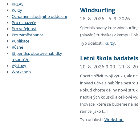
KREAS
Windsurfing
Kurzy
Oznámení studijního oddělení
28. 8. 2026 - 6. 9. 2026
Pro uchazeče
Specializovaný kurz windsurfing
Pro veřejnost
(plavání, turistika) v kempu Do
Pro zaměstnance
Publikace
Typ události:
Kurzy
.
Různé
Stipendia, oborové nabídky
Letní škola badatel
a soutěže
Výstavy
20. 8. 2026 9:00 - 21. 8. 2
Workshop
Chcete oživit svoji výuku, ale n
inovaci učiva a nabídne pestrou 
Pokud chcete dějiny nově struk
neotřelých kousků a celkové v
Inovace, které se budeme na letn
rámce, jako […]
Typ události:
Workshop
.