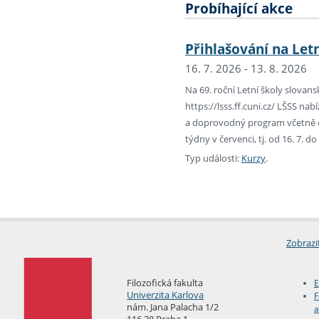
Probíhající akce
Přihlašování na Letn
16. 7. 2026 - 13. 8. 2026
Na 69. roční Letní školy slovan
https://lsss.ff.cuni.cz/ LŠSS n
a doprovodný program včetně exk
týdny v červenci, tj. od 16. 7. do 
Typ události:
Kurzy
.
Zobrazi
Filozofická fakulta
E
Univerzita Karlova
F
nám. Jana Palacha 1/2
a
116 38 Praha 1